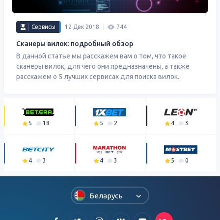
Сервисы
12 Дек 2018
744
Сканеры вилок: подробный обзор
В данной статье мы расскажем вам о том, что такое
сканеры вилок, для чего они предназначены, а также
расскажем о 5 лучших сервисах для поиска вилок.
5
18
5
2
4
3
4
3
4
3
5
0
Беларусь