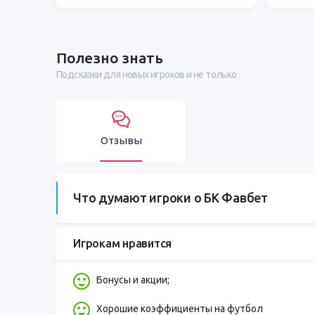
Полезно знать
Подсказки для новых игроков и не только
Отзывы
Что думают игроки о БК Фавбет
Игрокам нравится
Бонусы и акции;
Хорошие коэффициенты на футбол