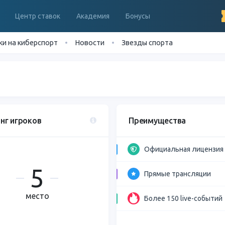
Центр ставок
Академия
Бонусы
ки на киберспорт
Новости
Звезды спорта
нг игроков
Преимущества
Официальная лицензия
5
Прямые трансляции
место
Более 150 live-событий