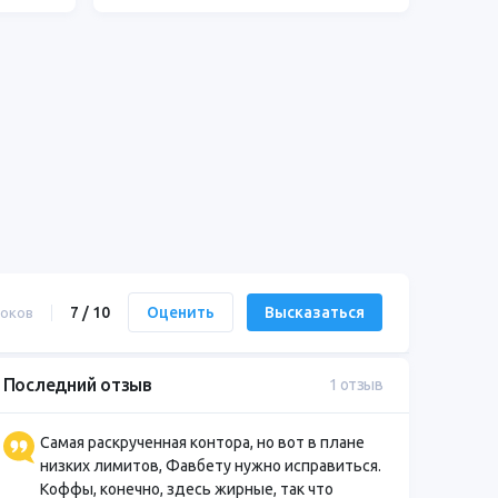
7 / 10
Оценить
Высказаться
роков
Последний отзыв
1 отзыв
Самая раскрученная контора, но вот в плане
низких лимитов, Фавбету нужно исправиться.
Коффы, конечно, здесь жирные, так что