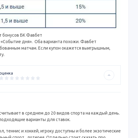
 бонусов БК Фавбет
 «Событие дня». Оба варианта похожи. Фавбет
бованным матчам. Если купон окажется выигрышным,
ту.
оценка
считывает в среднем до 20 видов спорта на каждый день.
подходящие варианты для ставок.
, теннис и хоккей, игроку доступны и более экзотические
альный спорт, лотерея. Отдельно стоит сказать про