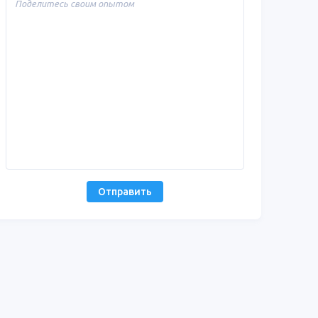
Отправить