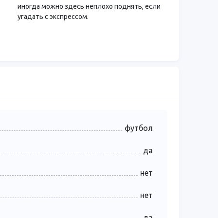
иногда можно здесь неплохо поднять, если
угадать с экспрессом.
футбол
да
нет
нет
да