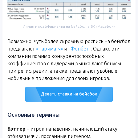
Линия и коэффициенты на бейсбол в БК «Марафон»
Возможно, чуть более скромную роспись на бейсбол
предлагают
«Париматч»
и
«Фонбет»
. Однако эти
компании помимо конкурентоспособных
коэффициентов с лидерами рынка дают бонусы
при регистрации, а также предлагают удобные
мобильные приложения для своих игроков.
Делать ставки на бейсбол
Основные термины
Бэттер
– игрок нападения, начинающий атаку,
отбивая мячи, посланные питчером.