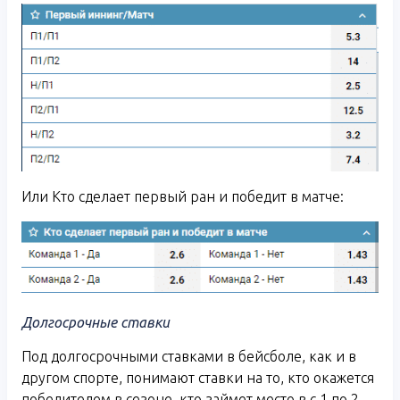
Или Кто сделает первый ран и победит в матче:
Долгосрочные ставки
Под долгосрочными ставками в бейсболе, как и в
другом спорте, понимают ставки на то, кто окажется
победителем в сезоне, кто займет место в с 1 по 2