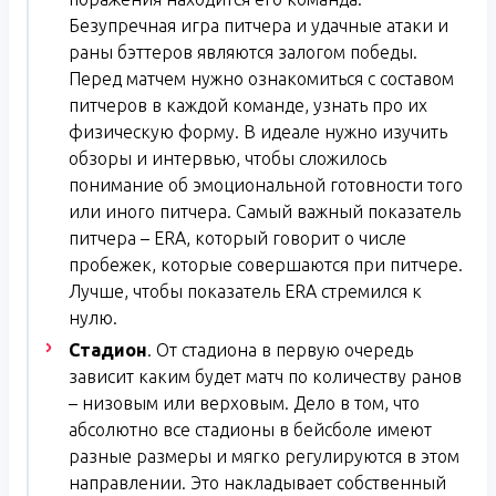
Безупречная игра питчера и удачные атаки и
раны бэттеров являются залогом победы.
Перед матчем нужно ознакомиться с составом
питчеров в каждой команде, узнать про их
физическую форму. В идеале нужно изучить
обзоры и интервью, чтобы сложилось
понимание об эмоциональной готовности того
или иного питчера. Самый важный показатель
питчера – ERA, который говорит о числе
пробежек, которые совершаются при питчере.
Лучше, чтобы показатель ERA стремился к
нулю.
Стадион
. От стадиона в первую очередь
зависит каким будет матч по количеству ранов
– низовым или верховым. Дело в том, что
абсолютно все стадионы в бейсболе имеют
разные размеры и мягко регулируются в этом
направлении. Это накладывает собственный