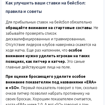
Как улучшить ваши ставки на бейсбол:
правила и советы
Для прибыльных ставок на бейсбол обязательно
обращайте внимание на стартовые составы
. Не
забывайте проверять список
дисквалифицированных и травмированных.
Отсутствие лидеров клубов наверняка скажется на
ходе матча. Еще раз напомним, что
особое
внимание нужно уделить игрокам на таких
позициях, как питчер и катчер.
Это самые
главные действующие лица на поле.
При оценке бросающего уделите особое
внимание показателям под названиями «ERA»
и «SO»
. Первый показатель говорит о том, сколько
очков питчер позволил набрать противнику на
своих бросках. Хорошим показателем считается,
когда «ERA» ниже 2,0. А вот «SO» говорит о том,