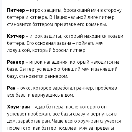
Питчер
– игрок защиты, бросающий мяч в сторону
бэттера и кэтчера. В Национальной лиге питчер
становится бэттером при атаке его команды.
Кэтчер
– игрок защиты, который находится позади
бэттера. Его основная задача – поймать мяч
ловушкой, который бросил питчер.
Раннер
– игрок нападения, который находится на
базе. Бэттер, успешно отбивший мяч и занявший
базу, становится раннером.
Ран
– очко, которое заработал раннер, пробежав
все базы и вернувшись в дом.
Хоум-ран
– удар бэттера, после которого он
успевает пробежать все базы сразу и вернуться в
дом, заработав ран. Чаще всего хоум-ран случается
после того, как бэттер посылает мяч за пределы