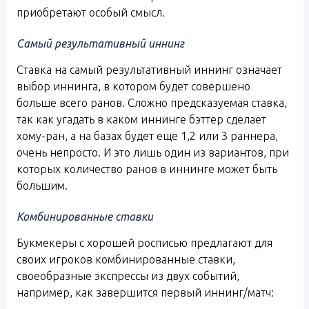
приобретают особый смысл.
Самый результативный иннинг
Ставка на самый результативный иннинг означает
выбор иннинга, в котором будет совершено
больше всего ранов. Сложно предсказуемая ставка,
так как угадать в каком иннинге бэттер сделает
хому-ран, а на базах будет еще 1,2 или 3 раннера,
очень непросто. И это лишь один из вариантов, при
которых количество ранов в иннинге может быть
большим.
Комбинированные ставки
Букмекеры с хорошей росписью предлагают для
своих игроков комбинированные ставки,
своеобразные экспрессы из двух событий,
например, как завершится первый иннинг/матч: