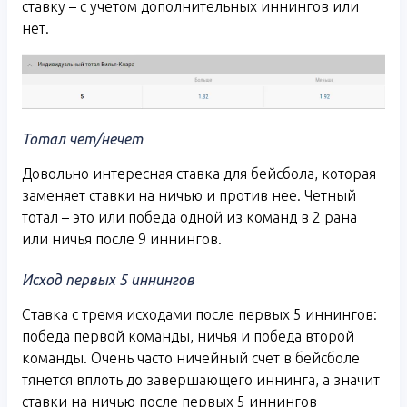
ставку – с учетом дополнительных иннингов или
нет.
Тотал чет/нечет
Довольно интересная ставка для бейсбола, которая
заменяет ставки на ничью и против нее. Четный
тотал – это или победа одной из команд в 2 рана
или ничья после 9 иннингов.
Исход первых 5 иннингов
Ставка с тремя исходами после первых 5 иннингов:
победа первой команды, ничья и победа второй
команды. Очень часто ничейный счет в бейсболе
тянется вплоть до завершающего иннинга, а значит
ставки на ничью после первых 5 иннингов