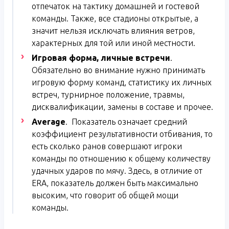
отпечаток на тактику домашней и гостевой
команды. Также, все стадионы открытые, а
значит нельзя исключать влияния ветров,
характерных для той или иной местности.
Игровая форма, личные встречи
.
Обязательно во внимание нужно принимать
игровую форму команд, статистику их личных
встреч, турнирное положение, травмы,
дисквалификации, замены в составе и прочее.
Average
. Показатель означает средний
коэффициент результативности отбивания, то
есть сколько ранов совершают игроки
команды по отношению к общему количеству
удачных ударов по мячу. Здесь, в отличие от
ERA, показатель должен быть максимально
высоким, что говорит об общей мощи
команды.