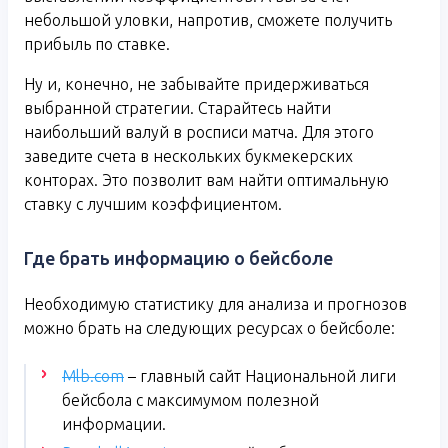
небольшой уловки, напротив, сможете получить
прибыль по ставке.
Ну и, конечно, не забывайте придерживаться
выбранной стратегии. Старайтесь найти
наибольший валуй в росписи матча. Для этого
заведите счета в нескольких букмекерских
конторах. Это позволит вам найти оптимальную
ставку с лучшим коэффициентом.
Где брать информацию о бейсболе
Необходимую статистику для анализа и прогнозов
можно брать на следующих ресурсах о бейсболе:
Mlb.com
– главный сайт Национальной лиги
бейсбола с максимумом полезной
информации.