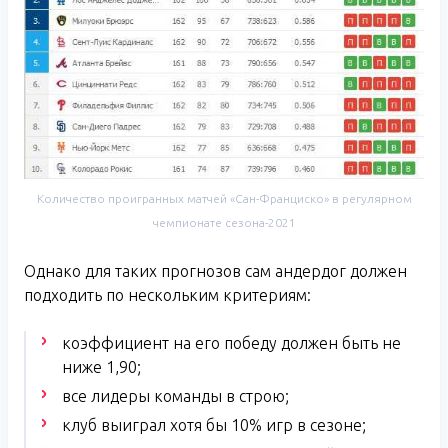
Количество проигранных матчей «Сан-Франциско» в регулярном
чемпионате сезона-2021
Однако для таких прогнозов сам андердог должен
подходить по нескольким критериям:
коэффициент на его победу должен быть не
ниже 1,90;
все лидеры команды в строю;
клуб выиграл хотя бы 10% игр в сезоне;