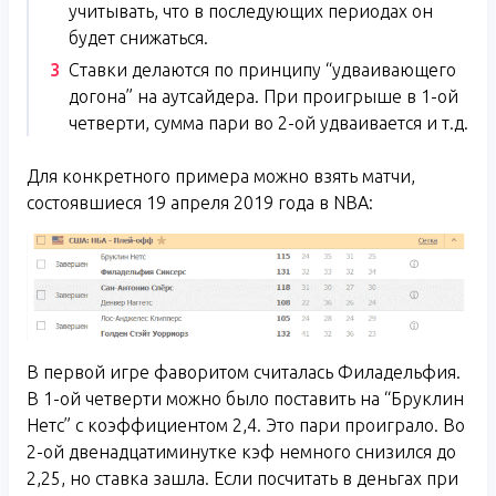
учитывать, что в последующих периодах он
будет снижаться.
Ставки делаются по принципу “удваивающего
догона” на аутсайдера. При проигрыше в 1-ой
четверти, сумма пари во 2-ой удваивается и т.д.
Для конкретного примера можно взять матчи,
состоявшиеся 19 апреля 2019 года в NBA:
В первой игре фаворитом считалась Филадельфия.
В 1-ой четверти можно было поставить на “Бруклин
Нетс” с коэффициентом 2,4. Это пари проиграло. Во
2-ой двенадцатиминутке кэф немного снизился до
2,25, но ставка зашла. Если посчитать в деньгах при