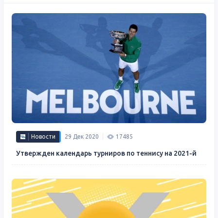
Новости
29 Дек 2020
17485
Утвержден календарь турниров по теннису на 2021-й