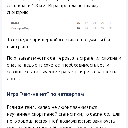
составляли 1,8 и 2. Игра прошла по такому
сценарию:
То есть уже при первой же ставке получился бы
выигрыш.
По отзывам многих беттеров, эта стратегия сложна и
опасна, ведь она сочетает необходимость вести
сложные статистические расчеты и рискованность
догона.
Игра “чет-нечет” по четвертям
Если же гандикапер не любит заниматься
изучением спортивной статистики, то баскетбол для
него хорош постоянной возможностью заключать
много пари на удачу. Например, можно делать