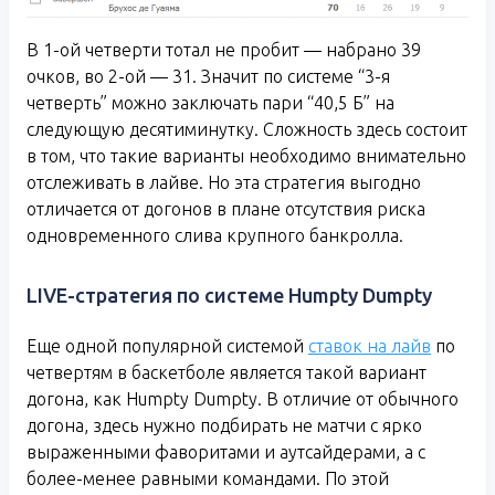
В 1-ой четверти тотал не пробит — набрано 39
очков, во 2-ой — 31. Значит по системе “3-я
четверть” можно заключать пари “40,5 Б” на
следующую десятиминутку. Сложность здесь состоит
в том, что такие варианты необходимо внимательно
отслеживать в лайве. Но эта стратегия выгодно
отличается от догонов в плане отсутствия риска
одновременного слива крупного банкролла.
LIVE-стратегия по системе Humpty Dumpty
Еще одной популярной системой
ставок на лайв
по
четвертям в баскетболе является такой вариант
догона, как Humpty Dumpty. В отличие от обычного
догона, здесь нужно подбирать не матчи с ярко
выраженными фаворитами и аутсайдерами, а с
более-менее равными командами. По этой