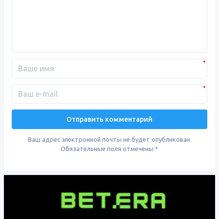
Ваш адрес электронной почты не будет опубликован.
Обязательные поля отмечены
*