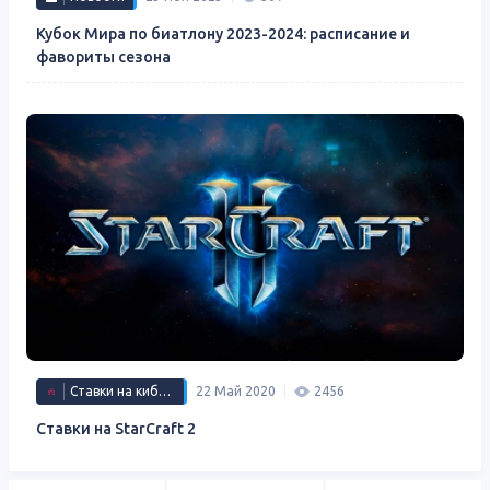
Кубок Мира по биатлону 2023-2024: расписание и
фавориты сезона
Ставки на киберспорт
22 Май 2020
2456
Ставки на StarCraft 2