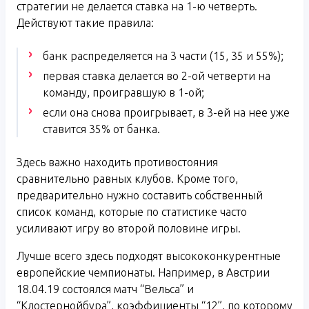
стратегии не делается ставка на 1-ю четверть.
Действуют такие правила:
банк распределяется на 3 части (15, 35 и 55%);
первая ставка делается во 2-ой четверти на
команду, проигравшую в 1-ой;
если она снова проигрывает, в 3-ей на нее уже
ставится 35% от банка.
Здесь важно находить противостояния
сравнительно равных клубов. Кроме того,
предварительно нужно составить собственный
список команд, которые по статистике часто
усиливают игру во второй половине игры.
Лучше всего здесь подходят высококонкурентные
европейские чемпионаты. Например, в Австрии
18.04.19 состоялся матч “Вельса” и
“Клостернойбура”, коэффициенты “12”, по которому