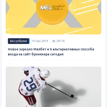
Без рубрики
19 Сен 2019
29176
Новое зеркало Мелбет и 6 альтернативных способа
входа на сайт букмекера сегодня