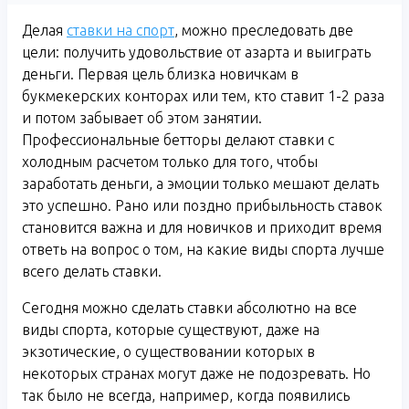
Делая
ставки на спорт
, можно преследовать две
цели: получить удовольствие от азарта и выиграть
деньги. Первая цель близка новичкам в
букмекерских конторах или тем, кто ставит 1-2 раза
и потом забывает об этом занятии.
Профессиональные бетторы делают ставки с
холодным расчетом только для того, чтобы
заработать деньги, а эмоции только мешают делать
это успешно. Рано или поздно прибыльность ставок
становится важна и для новичков и приходит время
ответь на вопрос о том, на какие виды спорта лучше
всего делать ставки.
Сегодня можно сделать ставки абсолютно на все
виды спорта, которые существуют, даже на
экзотические, о существовании которых в
некоторых странах могут даже не подозревать. Но
так было не всегда, например, когда появились