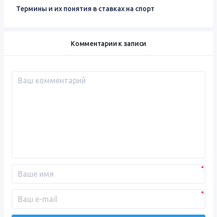
Термины и их понятия в ставках на спорт
Комментарии к записи