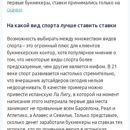
первые букмекеры, ставки принимались только на
скачки
.
На какой вид спорта лучше ставить ставки
Возможность выбирать между множеством видов
спорта – это огромный плюс для клиентов
букмекерских контор, хотя популярное мнение о
том, что некоторые виды спорта более
предсказуемые, чем другие является мифом. В 21
веке спорт развивается настолько стремительно,
что вчерашних аутсайдеров сегодня нельзя
недооценивать. В качестве примера можно
привести испанскую Ла Лигу, в которой на момент
написания этого материала первые два места
занимают не привычные всем Барселона, Реал и
Атлетико, а Алавес и Севилья. Только представьте,
сколько денег заработали букмекеры на ставках тех
игроков, кто по привычке верил в испанских