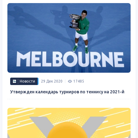
Новости
29 Дек 2020
17485
Утвержден календарь турниров по теннису на 2021-й