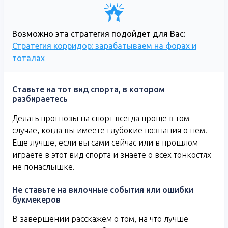
Возможно эта стратегия подойдет для Вас:
Стратегия корридор: зарабатываем на форах и
тоталах
Ставьте на тот вид спорта, в котором
разбираетесь
Делать прогнозы на спорт всегда проще в том
случае, когда вы имеете глубокие познания о нем.
Еще лучше, если вы сами сейчас или в прошлом
играете в этот вид спорта и знаете о всех тонкостях
не понаслышке.
Не ставьте на вилочные события или ошибки
букмекеров
В завершении расскажем о том, на что лучше