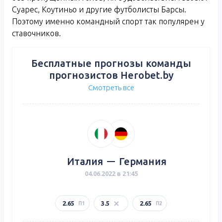
Суарес, Коутиньо и другие футболисты Барсы.
Поэтому именно командный спорт так популярен у
ставочников.
Бесплатные прогнозы команды
прогнозистов Herobet.by
Смотреть все
Италия
Германия
04.06.2022 в 21:45
2.65
3.5
2.65
П1
П2