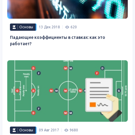
Основы
13 Дек 2018
620
Падающие коэффициенты в ставках: как это
работает?
Основы
09 Авг 2017
9680