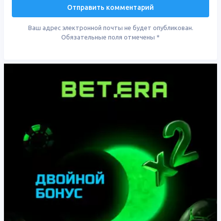
Ваш адрес электронной почты не будет опубликован.
Обязательные поля отмечены
*