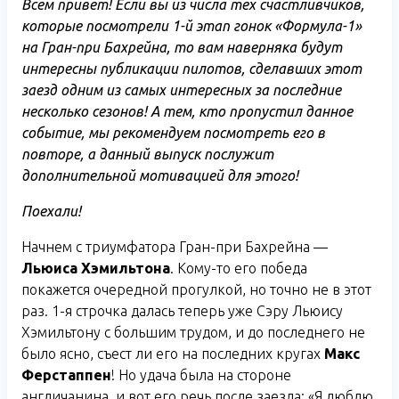
Всем привет! Если вы из числа тех счастливчиков,
которые посмотрели 1-й этап гонок «Формула-1»
на Гран-при Бахрейна, то вам наверняка будут
интересны публикации пилотов, сделавших этот
заезд одним из самых интересных за последние
несколько сезонов! А тем, кто пропустил данное
событие, мы рекомендуем посмотреть его в
повторе, а данный выпуск послужит
дополнительной мотивацией для этого!
Поехали!
Начнем с триумфатора Гран-при Бахрейна —
Льюиса Хэмильтона
. Кому-то его победа
покажется очередной прогулкой, но точно не в этот
раз. 1-я строчка далась теперь уже Сэру Льюису
Хэмильтону с большим трудом, и до последнего не
было ясно, съест ли его на последних кругах
Макс
Ферстаппен
! Но удача была на стороне
англичанина, и вот его речь после заезда: «Я люблю