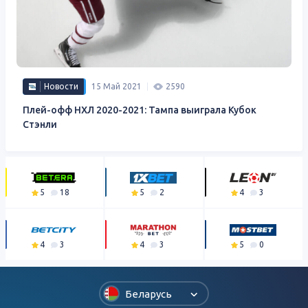
Новости
15 Май 2021
2590
Плей-офф НХЛ 2020-2021: Тампа выиграла Кубок
Стэнли
5
18
5
2
4
3
4
3
4
3
5
0
Беларусь