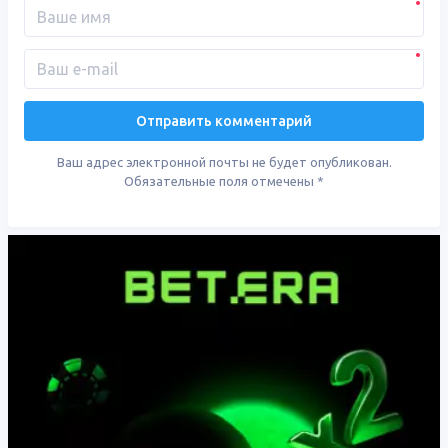
Ваш адрес электронной почты не будет опубликован.
Обязательные поля отмечены
*