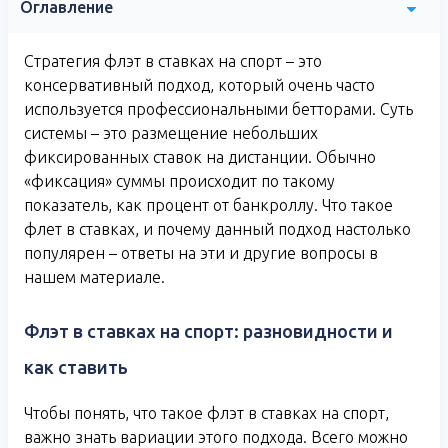
Оглавление
Стратегия флэт в ставках на спорт – это
консервативный подход, который очень часто
используется профессиональными бетторами. Суть
системы – это размещение небольших
фиксированных ставок на дистанции. Обычно
«фиксация» суммы происходит по такому
показатель, как процент от банкроллу. Что такое
флет в ставках, и почему данный подход настолько
популярен – ответы на эти и другие вопросы в
нашем материале.
Флэт в ставках на спорт: разновидности и
как ставить
Чтобы понять, что такое флэт в ставках на спорт,
важно знать вариации этого подхода. Всего можно