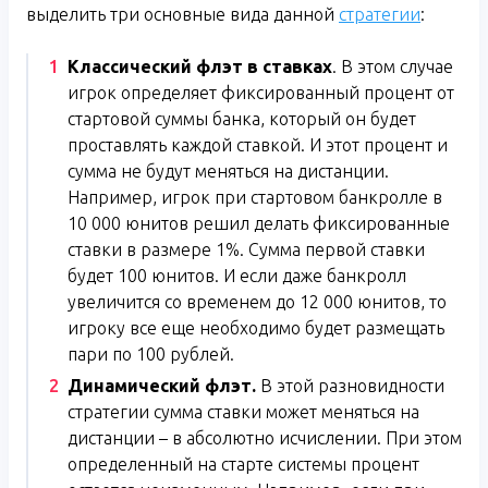
выделить три основные вида данной
стратегии
:
Классический флэт в ставках
. В этом случае
игрок определяет фиксированный процент от
стартовой суммы банка, который он будет
проставлять каждой ставкой. И этот процент и
сумма не будут меняться на дистанции.
Например, игрок при стартовом банкролле в
10 000 юнитов решил делать фиксированные
ставки в размере 1%. Сумма первой ставки
будет 100 юнитов. И если даже банкролл
увеличится со временем до 12 000 юнитов, то
игроку все еще необходимо будет размещать
пари по 100 рублей.
Динамический флэт.
В этой разновидности
стратегии сумма ставки может меняться на
дистанции – в абсолютно исчислении. При этом
определенный на старте системы процент