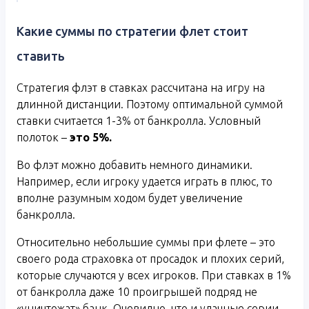
Какие суммы по стратегии флет стоит
ставить
Стратегия флэт в ставках рассчитана на игру на
длинной дистанции. Поэтому оптимальной суммой
ставки считается 1-3% от банкролла. Условный
полоток –
это 5%.
Во флэт можно добавить немного динамики.
Например, если игроку удается играть в плюс, то
вполне разумным ходом будет увеличение
банкролла.
Относительно небольшие суммы при флете – это
своего рода страховка от просадок и плохих серий,
которые случаются у всех игроков. При ставках в 1%
от банкролла даже 10 проигрышей подряд не
«уничтожат» банк. Очевидно, что и удачные серии