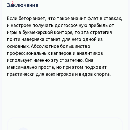
Заключение
Если бетор знает, что такое значит флэт в ставках,
и настроен получать долгосрочную прибыль от
игры в букмекерской конторе, то эта стратегия
почти наверняка станет для него одной из
основных. Абсолютное большинство
профессиональных капперов и аналитиков
использует именно эту стратегию. Она
максимально проста, но при этом подходит
практически для всех игроков и видов спорта.