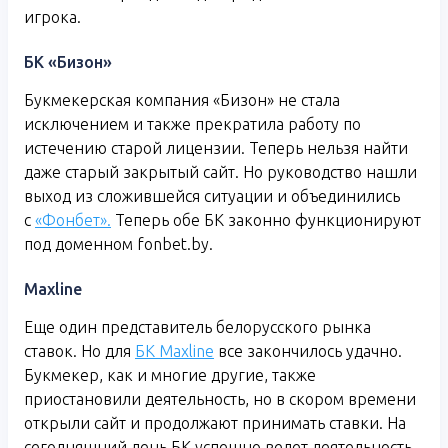
игрока.
БК «Бизон»
Букмекерская компания «Бизон» не стала
исключением и также прекратила работу по
истечению старой лицензии. Теперь нельзя найти
даже старый закрытый сайт. Но руководство нашли
выход из сложившейся ситуации и объединились
с
«Фонбет».
Теперь обе БК законно функционируют
под доменном fonbet.by.
Maxline
Еще один представитель белорусского рынка
ставок. Но для
БК Maxline
все закончилось удачно.
Букмекер, как и многие другие, также
приостановили деятельность, но в скором времени
открыли сайт и продолжают принимать ставки. На
сегодняшний день БК успешно ведет деятельность