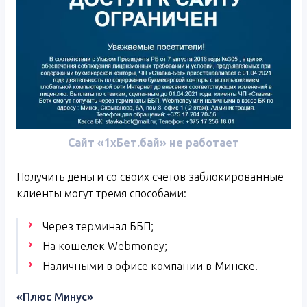
Сайт «1хБет.бай» не работает
Получить деньги со своих счетов заблокированные
клиенты могут тремя способами:
Через терминал ББП;
На кошелек Webmoney;
Наличными в офисе компании в Минске.
«Плюс Минус»