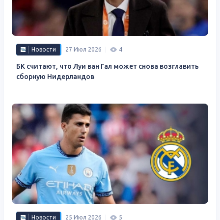
Новости
27 Июл 2026
4
БК считают, что Луи ван Гал может снова возглавить
сборную Нидерландов
Новости
25 Июл 2026
5