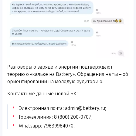
Разговоры о заряде и энергии подтверждают
теорию о «кальке на Battery». Обращения на ты – об
ориентировании на молодую аудиторию.
Контактные данные новой БК:
Электронная почта:
admin@bettery.ru
;
Горячая линия: 8 (800) 200-0707;
Whatsapp: 79639964070.