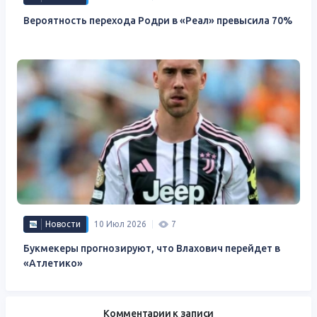
Вероятность перехода Родри в «Реал» превысила 70%
Новости
10 Июл 2026
7
Букмекеры прогнозируют, что Влахович перейдет в
«Атлетико»
Комментарии к записи