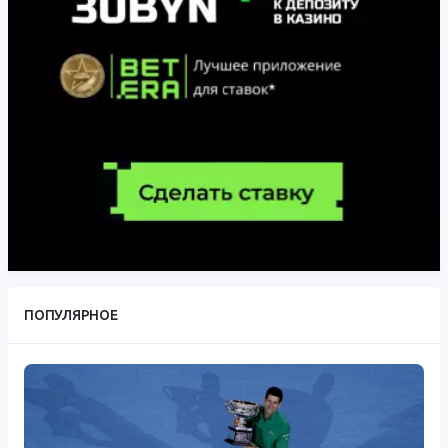
ПОПУЛЯРНОЕ