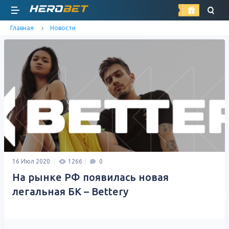
найти
Главная
Новости
16 Июл 2020
1266
0
На рынке РФ появилась новая
легальная БК – Bettery