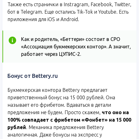
Также есть странички в Instragram, Facebook, Twitter,
бот в Telegram. Еще остались Tik-Tok и Youtube. Есть
приложения для iOS и Android.
Как и родитель, «Беттери» состоит в СРО
«Ассоциация букмекерских контор». А значит,
работает через ЦУПИС-2.
Бонус от Bettery.ru
Букмекерская контора Bettery предлагает
приветственный бонус на 15 000 рублей. Она
называет его фрибетом. Вдаваться в детали
предложения не будем. Просто скажем,
что оно на
100% совпадает с фрибетом «Фонбет» на 15 000
рублей
. Механика предложения Bettery
аналогичная. Даже бонусы на экспресс у