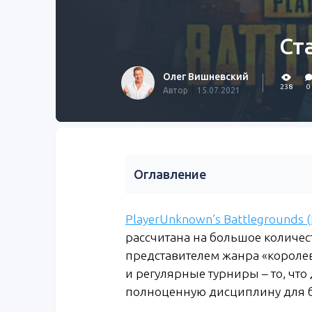
Ст
Олег Вишневский
|
238
0
Автор
15.07.2021
Оглавление
PlayerUnknown’s Battlegrounds 
рассчитана на большое количес
представителем жанра «королев
и регулярные турниры – то, что
полноценную дисциплину для б