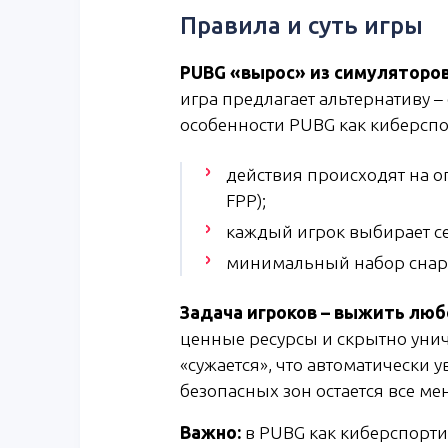
Правила и суть игры
PUBG «вырос» из симуляторо
игра предлагает альтернативу 
особенности PUBG как киберспо
действия происходят на ог
FPP);
каждый игрок выбирает с
минимальный набор снар
Задача игроков – выжить люб
ценные ресурсы и скрытно уни
«сужается», что автоматически 
безопасных зон остается все м
Важно:
в PUBG как киберспорт