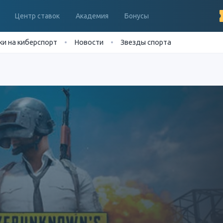
Центр ставок
Академия
Бонусы
ки на киберспорт
Новости
Звезды спорта