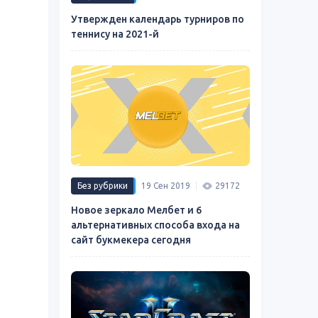
Утвержден календарь турниров по
теннису на 2021-й
Без рубрики
19 Сен 2019
29172
Новое зеркало Мелбет и 6
альтернативных способа входа на
сайт букмекера сегодня