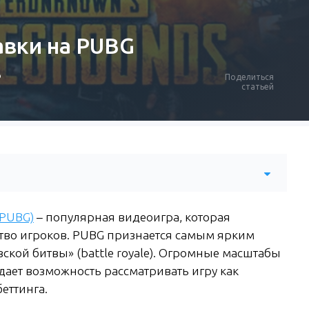
авки на PUBG
Поделиться
статьей
(PUBG)
– популярная видеоигра, которая
тво игроков. PUBG признается самым ярким
ской битвы» (battle royale). Огромные масштабы
 дает возможность рассматривать игру как
еттинга.