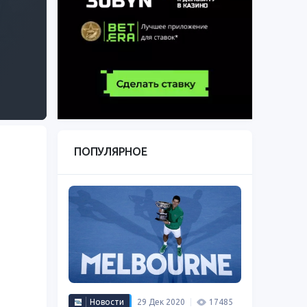
ПОПУЛЯРНОЕ
Новости
29 Дек 2020
17485