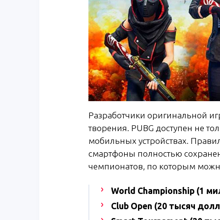
Разработчики оригинальной игр
творения. PUBG доступен не тол
мобильных устройствах. Правил
смартфоны полностью сохранены
чемпионатов, по которым можно
World Championship (1 м
Club Open (20 тысяч долл