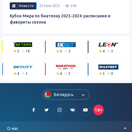
Новости
23 Ноя 2023
396
Кубок Мира по биатлону 2023-2024: расписание и
фавориты сезона
5
18
5
2
4
3
4
3
4
3
5
0
Беларусь
18+
О нас