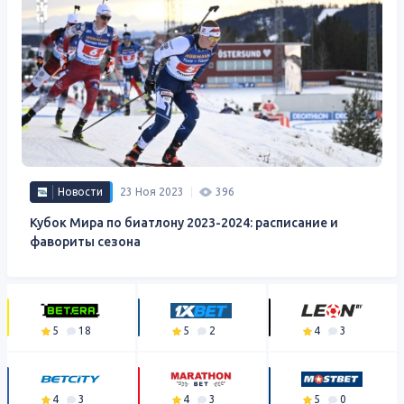
Новости
23 Ноя 2023
396
Кубок Мира по биатлону 2023-2024: расписание и
фавориты сезона
5
18
5
2
4
3
4
3
4
3
5
0