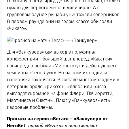
спокойную регулярку, делая ровно столько, сколько
нужно для первого места в дивизионе. А в
групповом раунде рыцари уничтожали соперников.
В первом раунде они на голом классе обыграли
«Чикаго».
Для «Ванкувера» сам выход в полуфинал
конференции – большой шаг вперед. «Касатки»
поочередно выбили «Миннесоту» и действующего
чемпиона «Сент-Луис». Но на этом их подвиги
наверняка закончатся. В составе много молодежи в
ветераны вроде Эрикссон, Эдлера или Бигла
выглядят скромное на фоне Флери, Пачиоретти,
Мартинеса и Счастны. Плюс у «Ванкувера» есть
кадровые проблемы.
Прогноз на серию «Вегас» – «Ванкувер» от
HeroBet
:
проход «Вегаса» в пяти матчах