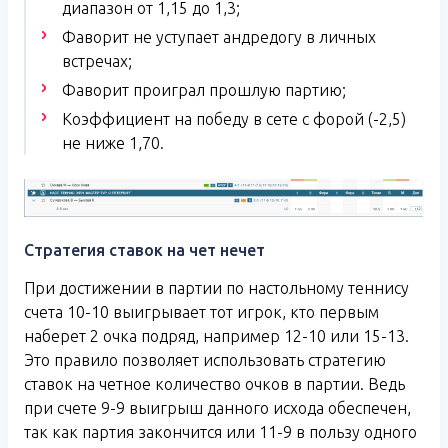
диапазон от 1,15 до 1,3;
Фаворит не уступает андредогу в личных
встречах;
Фаворит проиграл прошлую партию;
Коэффициент на победу в сете с форой (-2,5)
не ниже 1,70.
Стратегия ставок на чет нечет
При достижении в партии по настольному теннису
счета 10-10 выигрывает тот игрок, кто первым
наберет 2 очка подряд, например 12-10 или 15-13.
Это правило позволяет использовать стратегию
ставок на четное количество очков в партии. Ведь
при счете 9-9 выигрыш данного исхода обеспечен,
так как партия закончится или 11-9 в пользу одного