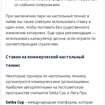
со слабыми соперниками.
При заключении пари на настольный теннис в
лайве мы также советуем использовать ставку в
один клик, чтобы поставить без существенного
изменения котировок. Еще одна рекомендация —
использовать калькулятор догона, если играете по
соответствующим стратегиям.
Ставки на коммерческий настольный
теннис
Некоторые турниры по настольному теннису
организуются коммерческими организациями.
Наиболее авторитетными на постсоветском
пространстве считаются Setka Cup и Лига Про.
Setka Cup
– международная платформа, которая