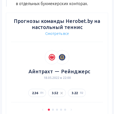
в отдельных букмекерских конторах.
Прогнозы команды Herobet.by на
настольный теннис
Смотреть все
Айнтрахт
Рейнджерс
18.05.2022 в 22:00
2.36
3.52
3.22
П1
П2