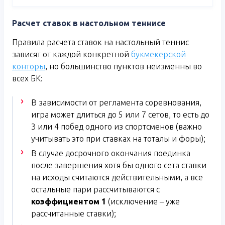
Расчет ставок в настольном теннисе
Правила расчета ставок на настольный теннис
зависят от каждой конкретной
букмекерской
конторы
, но большинство пунктов неизменны во
всех БК:
В зависимости от регламента соревнования,
игра может длиться до 5 или 7 сетов, то есть до
3 или 4 побед одного из спортсменов (важно
учитывать это при ставках на тоталы и форы);
В случае досрочного окончания поединка
после завершения хотя бы одного сета ставки
на исходы считаются действительными, а все
остальные пари рассчитываются с
коэффициентом 1
(исключение – уже
рассчитанные ставки);