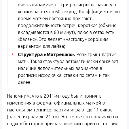
очень динамичен – три розыгрыша зачастую
«вписываются» в 60 секунд. Коэффициенты во
время матчей постоянно прыгают,
продолжительность встреч короткая (обычно
вкладываются в 60 минут), плюс в сетах есть
«баланс». Это делает «настолку» хорошим
вариантом для лайва;
Структура «Матрешка».
Розыгрыш-партия-
матч. Такая структура автоматически означает
наличие дополнительных вариантов в
росписи: исход очка, ставки по сетам и так
далее.
Напомним, что в 2011-м году были приняты
изменения в формат официальных матчей в
настольном теннисе: партии играют до 11 очков
(ранее играли до 21-го). Это серьезно повлияло на
подход бетторов при заключении пари на этот вид