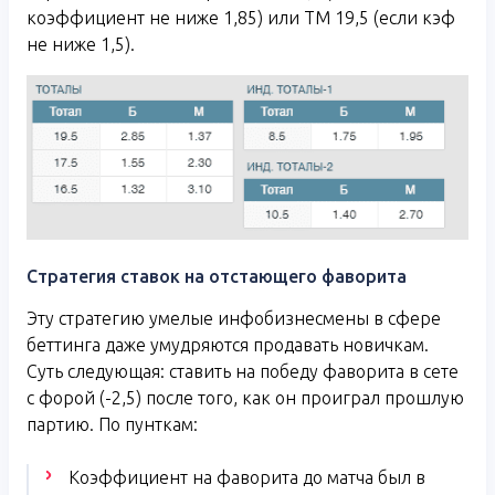
коэффициент не ниже 1,85) или ТМ 19,5 (если кэф
не ниже 1,5).
Стратегия ставок на отстающего фаворита
Эту стратегию умелые инфобизнесмены в сфере
беттинга даже умудряются продавать новичкам.
Суть следующая: ставить на победу фаворита в сете
с форой (-2,5) после того, как он проиграл прошлую
партию. По пунткам:
Коэффициент на фаворита до матча был в