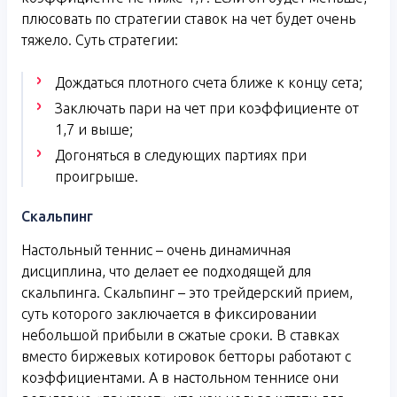
плюсовать по стратегии ставок на чет будет очень
тяжело. Суть стратегии:
Дождаться плотного счета ближе к концу сета;
Заключать пари на чет при коэффициенте от
1,7 и выше;
Догоняться в следующих партиях при
проигрыше.
Скальпинг
Настольный теннис – очень динамичная
дисциплина, что делает ее подходящей для
скальпинга. Скальпинг – это трейдерский прием,
суть которого заключается в фиксировании
небольшой прибыли в сжатые сроки. В ставках
вместо биржевых котировок бетторы работают с
коэффициентами. А в настольном теннисе они