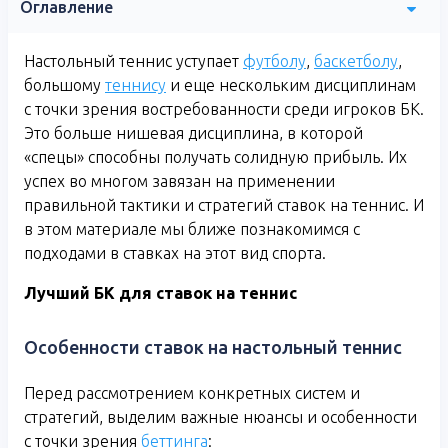
Оглавление
Настольный теннис уступает
футболу
,
баскетболу
,
большому
теннису
и еще нескольким дисциплинам
с точки зрения востребованности среди игроков БК.
Это больше нишевая дисциплина, в которой
«спецы» способны получать солидную прибыль. Их
успех во многом завязан на применении
правильной тактики и стратегий ставок на теннис. И
в этом материале мы ближе познакомимся с
подходами в ставках на этот вид спорта.
Лучший БК для ставок на теннис
Особенности ставок на настольный теннис
Перед рассмотрением конкретных систем и
стратегий, выделим важные нюансы и особенности
с точки зрения
беттинга
: