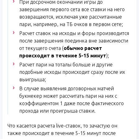
При досрочном окончании игры до
завершения первого сета все ставки на него
возвращаются, исключая уже рассчитанные
пари, например, на ТБ очков в первом сете;
Расчет ставок на исходы и форы производится
после завершения поединка вне зависимости
от текущего счета (
обычно расчет
происходит в течение 5-15 минут
);
Расчет пари на тоталы больше и другие
подобные исходы происходит сразу после их
выигрыша;
В случае выявления договорных матчей
букмекер может рассчитать пари на них с
коэффициентом 1 даже после фактического
прохода или проигрыша ставки.
Что касается расчета live-ставок, то зачастую он
также происходит в течение 5-15 минут после