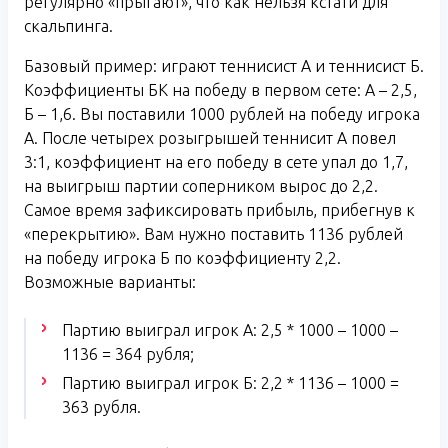
регулярно «прыгают», что как нельзя кстати для
скальпинга.
Базовый пример: играют теннисист А и теннисист Б.
Коэффициенты БК на победу в первом сете: А – 2,5,
Б – 1,6. Вы поставили 1000 рублей на победу игрока
А. После четырех розыгрышей теннисит А повел
3:1, коэффициент на его победу в сете упал до 1,7,
на выигрыш партии соперником вырос до 2,2.
Самое время зафиксировать прибыль, прибегнув к
«перекрытию». Вам нужно поставить 1136 рублей
на победу игрока Б по коэффициенту 2,2.
Возможные варианты:
Партию выиграл игрок А: 2,5 * 1000 – 1000 –
1136 = 364 рубля;
Партию выиграл игрок Б: 2,2 * 1136 – 1000 =
363 рубля.