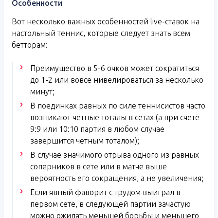
Особенности
Вот несколько важных особенностей live-ставок на
настольный теннис, которые следует знать всем
бетторам:
Преимущество в 5-6 очков может сократиться
до 1-2 или вовсе нивелироваться за несколько
минут;
В поединках равных по силе теннисистов часто
возникают четные тоталы в сетах (а при счете
9:9 или 10:10 партия в любом случае
завершится четным тоталом);
В случае значимого отрыва одного из равных
соперников в сете или в матче выше
вероятность его сокращения, а не увеличения;
Если явный фаворит с трудом выиграл в
первом сете, в следующей партии зачастую
можно ожидать меньшей борьбы и меньшего