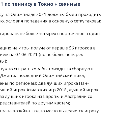
 по теннису в Токио + сеянные
нису на Олимпиаде 2021 должны были проходить
. Условия попадания в основную сетку таковы:
гировать не более четырех спортсменов в один
ацию на Игры получают первые 56 игроков в
ием на 07.06.2021 (но не более четырех
ны);
нужно сыграть хотя бы трижды за сборную в
и Джин за последний Олимпийский цикл;
ены по регионам: два лучших игрока Пан-
учший игрок Азиатских игр 2018, лучший игрок
ва лучших игрока из Европы и Австралии со
представителей по другим квотам;
страна-хозяйка + одно место выделяется игроку