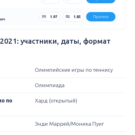
1.97
1.85
Прогноз
П1
П2
вич
2021: участники, даты, формат
Олимпийские игры по теннису
Олимпиада
ио по
Хард (открытый)
Энди Маррей/Моника Пуиг