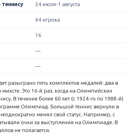
 теннису
24 июля-1 августа
64 игрока
16
—
—
дет разыграно пять комплектов медалей: два в
 миксте. Это 16-й раз, когда на Олимпийских
ису. В течение более 60 лет (с 1924-го по 1988-й)
ограмме Олимпиад. Большой теннис вернули в
неоднократно менял свой статус. Например, с
батывали очки за выступления на Олимпиаде. В
ллов не полагается.