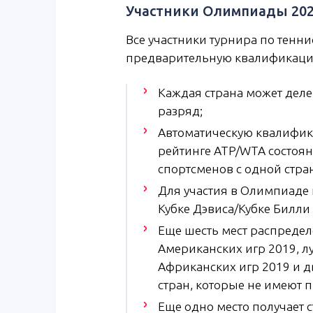
Участники Олимпиады 2021
Все участники турнира по тен
предварительную квалификацию
Каждая страна может деле
разряд;
Автоматическую квалифик
рейтинге ATP/WTA состоян
спортсменов с одной стра
Для участия в Олимпиаде 
Кубке Дэвиса/Кубке Билл
Еще шесть мест распредел
Американских игр 2019, л
Африканских игр 2019 и д
стран, которые не имеют 
Еще одно место получает 