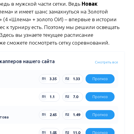
едь в мужской части сетки. Ведь
Новак
ема» и имеет шанс замахнуться на Золотой
(4 «Шлема» + золото ОИ) – впервые в истории
рес к турниру есть. Поэтому мы решили освещать
Здесь вы узнаете текущее расписание
кже сможете посмотреть сетку соревнований.
 капперов нашего сайта
Смотреть все
3.35
1.33
Прогноз
П1
П2
1.1
7.0
Прогноз
П1
П2
2.65
1.49
Прогноз
П1
П2
етова
1.05
11.0
Прогноз
П1
П2