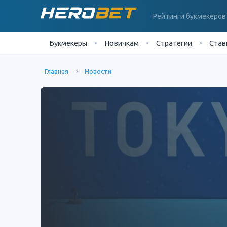
Рейтинги букмекеров
Букмекеры
Новичкам
Стратегии
Став
Главная
Новости