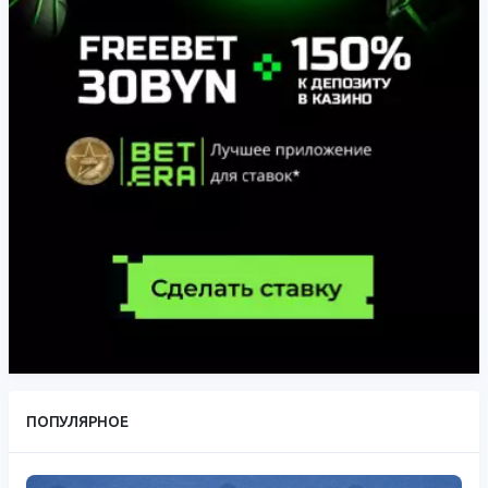
ПОПУЛЯРНОЕ