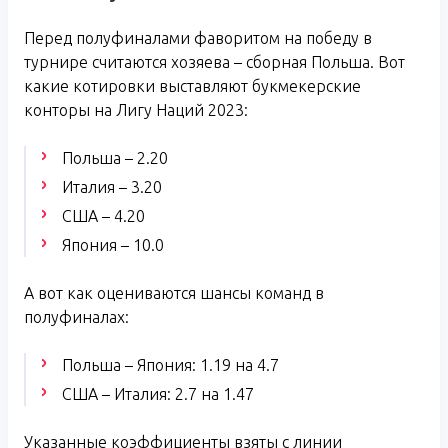
Перед полуфиналами фаворитом на победу в
турнире считаются хозяева – сборная Польша. Вот
какие котировки выставляют букмекерские
конторы на Лигу Наций 2023:
Польша – 2.20
Италия – 3.20
США – 4.20
Япония – 10.0
А вот как оцениваются шансы команд в
полуфиналах:
Польша – Япония: 1.19 на 4.7
США – Италия: 2.7 на 1.47
Указанные коэффициенты взяты с линии