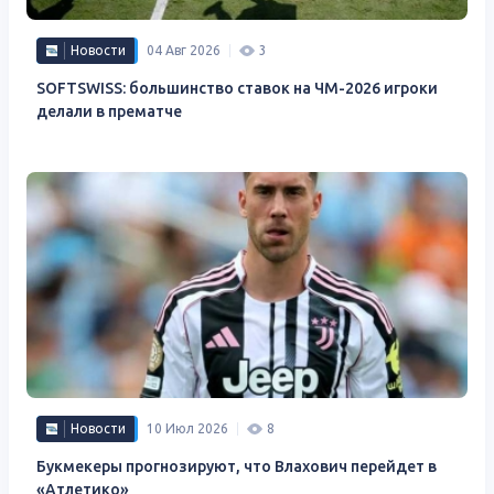
Новости
04 Авг 2026
3
SOFTSWISS: большинство ставок на ЧМ-2026 игроки
делали в прематче
Новости
10 Июл 2026
8
Букмекеры прогнозируют, что Влахович перейдет в
«Атлетико»