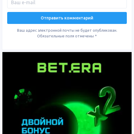
Ваш адрес электронной почты не будет опубликован.
Обязательные поля отмечены
*