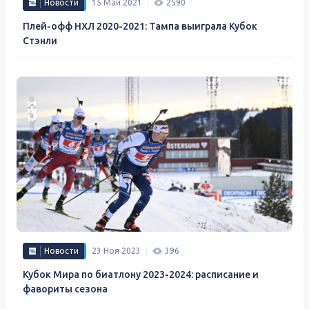
Новости
15 Май 2021
2590
Плей-офф НХЛ 2020-2021: Тампа выиграла Кубок
Стэнли
Новости
23 Ноя 2023
396
Кубок Мира по биатлону 2023-2024: расписание и
фавориты сезона