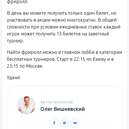
фриролл.
В день вы можете получить только один билет, но
участвовать в акции можно многократно. В общей
сложности при условии ежедневных ставок каждый
игрок может получить 13 билетов на заветный
турнир.
Найти фриролл можно в главном лобби в категории
бесплатных турниров. Старт в 22:15 по Киеву и в
23:15 по Москве.
Удачи!
Автор прогнозов
Олег Вишневский