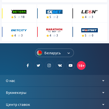
5
18
5
2
4
3
4
3
4
3
5
0
Беларусь
18+
О нас
Контакты
Букмекеры
О проекте
Лучшие букмекеры
Центр ставок