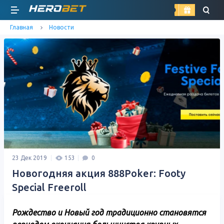
найти
Главная
Новости
23 Дек 2019
153
0
Новогодняя акция 888Poker: Footy
Special Freeroll
Рождество и Новый год традиционно становятся