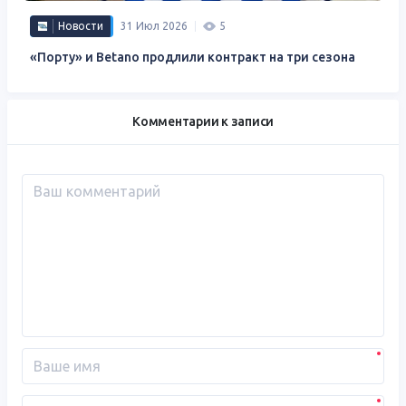
Новости
31 Июл 2026
5
«Порту» и Betano ​​продлили контракт на три сезона
Комментарии к записи