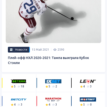
Новости
15 Май 2021
2590
Плей-офф НХЛ 2020-2021: Тампа выиграла Кубок
Стэнли
5
18
5
2
4
3
4
3
4
3
5
0