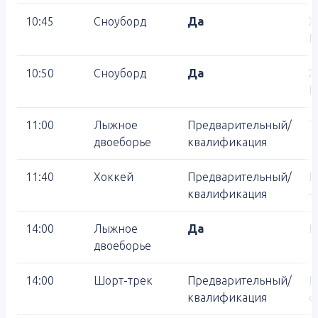
10:45
Сноуборд
Да
Ж
М
10:50
Сноуборд
Да
Ж
Б
11:00
Лыжное
Предварительный/
Т
двоеборье
квалификация
11:40
Хоккей
Предварительный/
М
квалификация
—
14:00
Лыжное
Да
H
двоеборье
14:00
Шорт-трек
Предварительный/
М
квалификация
ф