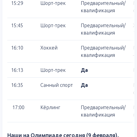
15:29
Шорт-трек
Предварительный/
М
квалификация
ф
15:45
Шорт-трек
Предварительный/
Ж
квалификация
1
16:10
Хоккей
Предварительный/
М
квалификация
—
16:13
Шорт-трек
Да
М
16:35
Санный спорт
Да
М
с
17:00
Кёрлинг
Предварительный/
М
квалификация
г
Наши на Олимпиаде сегодня (9 февраля).