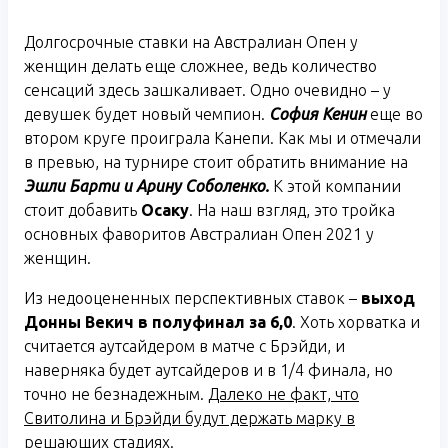
Долгосрочные ставки на Австралиан Опен у
женщин делать еще сложнее, ведь количество
сенсаций здесь зашкаливает. Одно очевидно – у
девушек будет новый чемпион.
София Кенин
еще во
втором круге проиграла Канепи. Как мы и отмечали
в превью, на турнире стоит обратить внимание на
Эшли Барти и Арину Соболенко.
К этой компании
стоит добавить
Осаку
. На наш взгляд, это тройка
основных фаворитов Австралиан Опен 2021 у
женщин.
Из недооцененных перспективных ставок –
выход
Донны Векич в полуфинал
за 6,0
. Хоть хорватка и
считается аутсайдером в матче с Брэйди, и
наверняка будет аутсайдеров и в 1/4 финала, но
точно не безнадежным.
Далеко не факт, что
Свитолина и Брэйди будут держать марку в
решающих стадиях.