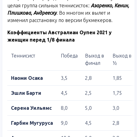
целая группа сильных теннисисток:
Азаренко, Кенин,
Плишкова, Андрееску
. Во многом их вылет и
изменил расстановку по версии букмекеров.
Коэффициенты Австралиан Оупен 2021 у
женщин перед 1/8 финала
Теннисист
Победа
Выход в
Выход в
финал
½
Наоми Осака
3,5
2,8
1,85
Эшли Барти
4,5
2,5
1,75
Серена Уильямс
8,0
5,0
3,0
Гарбин Мугуруса
9,0
4,5
2,8