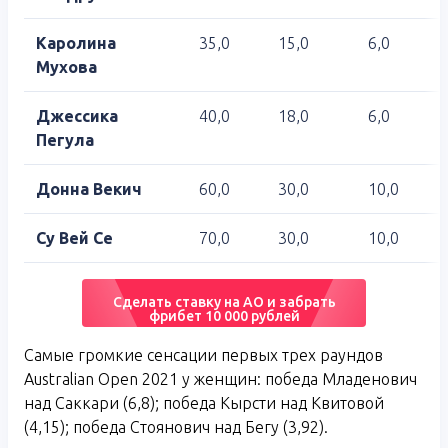
Каролина
35,0
15,0
6,0
Мухова
Джессика
40,0
18,0
6,0
Пегула
Донна Векич
60,0
30,0
10,0
Су Вей Се
70,0
30,0
10,0
Сделать ставку на АО и забрать
фрибет 10 000 рублей
Самые громкие сенсации первых трех раундов
Australian Open 2021 у женщин: победа Младенович
над Саккари (6,8); победа Кырсти над Квитовой
(4,15); победа Стоянович над Бегу (3,92).