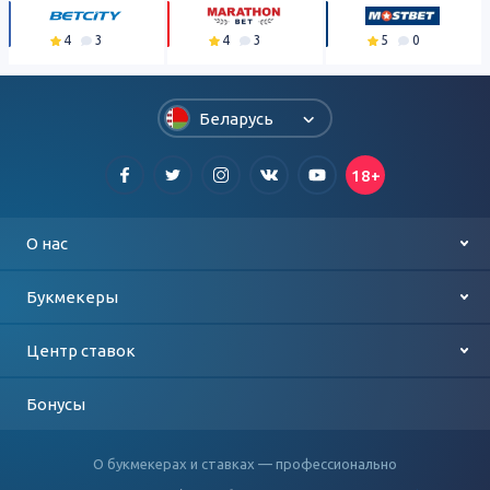
4
3
4
3
5
0
Беларусь
18+
О нас
Контакты
Букмекеры
О проекте
Лучшие букмекеры
Центр ставок
Политика конфиденциальности
Выбор игроков
Футбол
Бонусы
БК для мобильных
Баскетбол
О букмекерах и ставках — профессионально