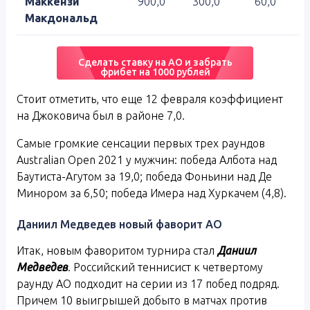
Маккензи
900,0
300,0
60,0
Макдональд
Сделать ставку на АО и забрать
фрибет на 1000 рублей
Стоит отметить, что еще 12 февраля коэффициент
на Джоковича был в районе 7,0.
Самые громкие сенсации первых трех раундов
Australian Open 2021 у мужчин: победа Албота над
Баутиста-Агутом за 19,0; победа Фоньини над Де
Минором за 6,50; победа Имера над Хуркачем (4,8).
Даниил Медведев новый фаворит АО
Итак, новым фаворитом турнира стал
Даниил
Медведев
. Российский теннисист к четвертому
раунду АО подходит на серии из 17 побед подряд.
Причем 10 выигрышей добыто в матчах против