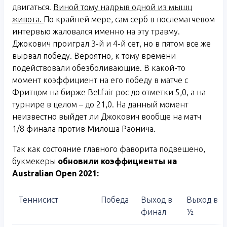
двигаться.
Виной тому надрыв одной из мышц
живота.
По крайней мере, сам серб в послематчевом
интервью жаловался именно на эту травму.
Джокович проиграл 3-й и 4-й сет, но в пятом все же
вырвал победу. Вероятно, к тому времени
подействовали обезболивающие. В какой-то
момент коэффициент на его победу в матче с
Фритцом на бирже Betfair рос до отметки 5,0, а на
турнире в целом – до 21,0. На данный момент
неизвестно выйдет ли Джокович вообще на матч
1/8 финала против Милоша Раонича.
Так как состояние главного фаворита подвешено,
букмекеры
обновили коэффициенты на
Australian
Open
2021:
Теннисист
Победа
Выход в
Выход в
финал
½