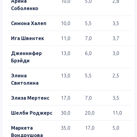
Арина
10,0
5,0
2,8
Соболенко
Симона Халеп
10,0
5,5
3,5
Ига Швентек
11,0
7,0
3,7
Дженнифер
13,0
6,0
3,0
Брэйди
Элина
13,0
5,5
2,5
Свитолина
Элиза Мертенс
17,0
7,0
3,5
Шелби Роджерс
30,0
20,0
11,0
Маркета
35,0
17,0
5,0
Вондрушова