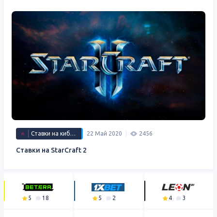
Ставки на киберспорт
22 Май 2020
2456
Ставки на StarCraft 2
5
18
5
2
4
3