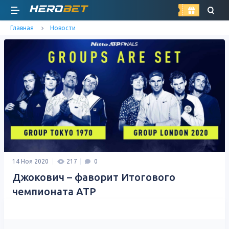
найти
Главная
Новости
14 Ноя 2020
217
0
Джокович – фаворит Итогового
чемпионата ATP