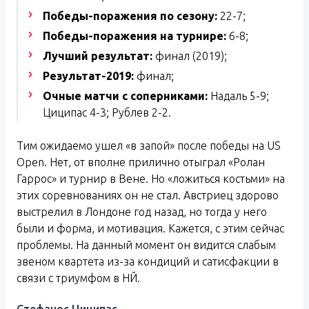
Победы-поражения по сезону:
22-7;
Победы-поражения на турнире:
6-8;
Лучший результат:
финал (2019);
Результат-2019:
финал;
Очные матчи с соперниками:
Надаль 5-9;
Циципас 4-3; Рублев 2-2.
Тим ожидаемо ушел «в запой» после победы на US
Open. Нет, от вполне прилично отыграл «Ролан
Гаррос» и турнир в Вене. Но «ложиться костьми» на
этих соревнованиях он не стал. Австриец здорово
выстрелил в Лондоне год назад, но тогда у него
были и форма, и мотивация. Кажется, с этим сейчас
проблемы. На данный момент он видится слабым
звеном квартета из-за кондиций и сатисфакции в
связи с триумфом в НЙ.