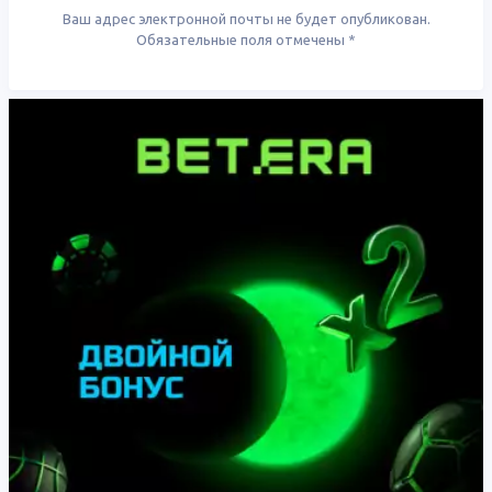
Ваш адрес электронной почты не будет опубликован.
Обязательные поля отмечены
*