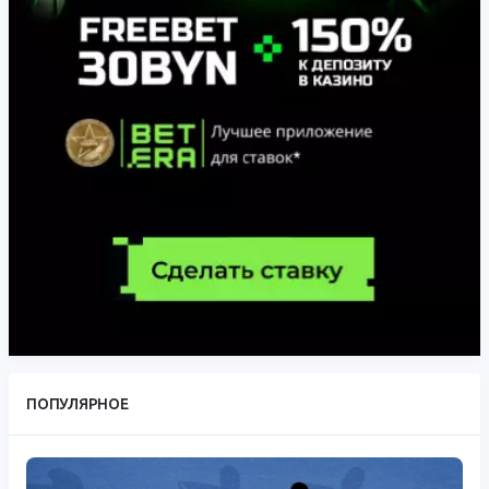
ПОПУЛЯРНОЕ