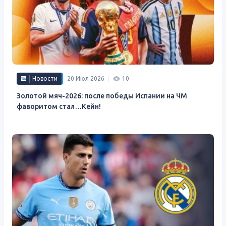
Новости
20 Июл 2026
10
Золотой мяч-2026: после победы Испании на ЧМ
фаворитом стал…Кейн!