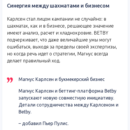
Синергия между шахматами и бизнесом
Карлсен стал лицом кампании не случайно: в
шахматах, как и в бизнесе, решающее значение
имеют анализ, расчет и хладнокровие. BETBY
подчеркивает, что даже величайшие умы могут
ошибаться, выходя за пределы своей экспертизы,
но когда речь идет о стратегии, Магнус всегда
делает правильный ход.
Магнус Карлсен и букмекерский бизнес
Магнус Карлсен и беттинг-платформа Betby
запускают новую совместную инициативу.
Детали сотрудничества между Карлсеном и
Betby.
– добавил Пьер Пулис.