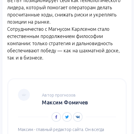
BETBY позиционирует себя как технологического
лидера, который помогает операторам делать
просчитанные ходы, снижать риски и укреплять
позиции на рынке.
Сотрудничество с Магнусом Карлсеном стало
естественным продолжением философии
компании: только стратегия и дальновидность
обеспечивают победу — как на шахматной доске,
так и в бизнесе.
Автор прогнозов
Максим Фомичев
Максим - главный редактор сайта. Он всегда