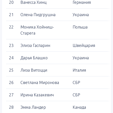
20
Ванесса Хинц
Германия
21
Олена Пидгрушна
Украина
22
Моника Хойниш-
Польша
Старега
23
Элиза Гаспарин
Швейцария
24
Дарья Блашко
Украина
25
Лиза Витоцци
Италия
26
Светлана Миронова
СБР
27
Ирина Казакевич
СБР
28
Эмма Ландер
Канада