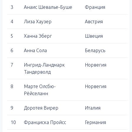
3
Анаис Шевалье-Буше
Франция
4
Лиза Хаузер
Австрия
5
Ханна Эберг
Швеция
6
Анна Сола
Беларусь
7
Ингрид-Ландмарк
Норвегия
Тандерволд
8
Марте Олсбю-
Норвегия
Рёйселанн
9
Доротея Вирер
Италия
10
Франциска Пройсс
Германия