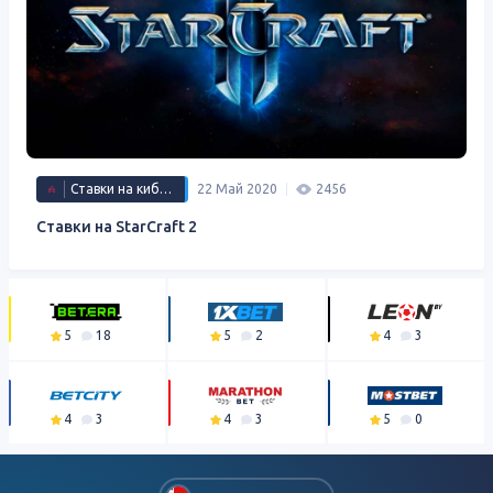
Ставки на киберспорт
22 Май 2020
2456
Ставки на StarCraft 2
5
18
5
2
4
3
4
3
4
3
5
0