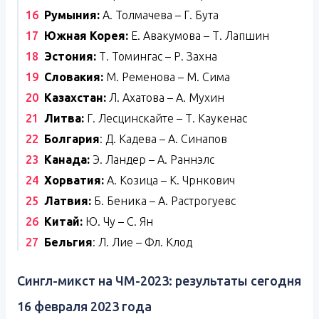
Румыния:
А. Толмачева – Г. Бута
Южная Корея:
Е. Авакумова – Т. Лапшин
Эстония:
Т. Томингас – Р. Захна
Словакия:
М. Ременова – М. Сима
Казахстан:
Л. Ахатова – А. Мухин
Литва:
Г. Лесцинскайте – Т. Каукенас
Болгария
: Д. Кадева – А. Синапов
Канада:
Э. Ландер – А. Раннэлс
Хорватия:
А. Козица – К. Чрнкович
Латвия:
Б. Беника – А. Растрогуевс
Китай:
Ю. Чу – С. Ян
Бельгия
: Л. Лие – Фл. Клод
Сингл-микст на ЧМ-2023: результаты сегодня
16 февраля 2023 года