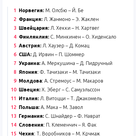
Норвегия:
М. Олсбю – Й. Бе
Франция:
Л. Жанмоно – Э. Жаклен
Швейцария:
Л. Хекки – Н. Хартвег
Финлянлия:
С. Минкинен – О. Хиденсало
Австрия:
Л. Хаузер – Д. Комац
США:
Д. Ирвин – П. Шоммер
Украина:
А. Меркушина – Д. Пидручный
Япония
: Ф. Тачизаки – М. Тачизаки
Молдова
: А. Стремоус – М. Макаров
Швеция:
Х. Эберг – С. Самуэльссон
Италия:
Л. Витоцци – Т. Джакомель
Польша:
А. Мака – М. Завол
Германия:
С. Шнайдер – Ф. Наврат
Словения
: П. Клеменчич – Я. Фак
Чехия
: Т. Воробников – М. Крчмаж