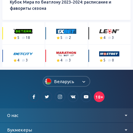
Кубок Мира по биатлону 2023-2024: расписание и
фавориты сезона
5
18
5
2
4
3
4
3
4
3
5
0
Беларусь
18+
О нас
Контакты
Букмекеры