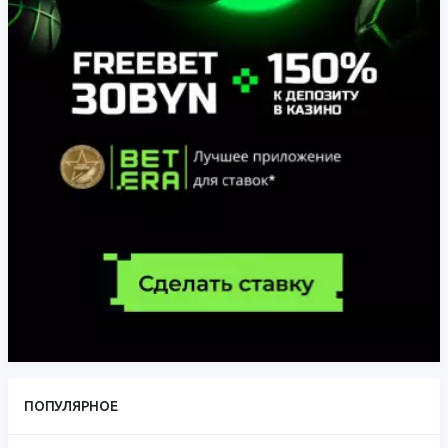
ПОПУЛЯРНОЕ