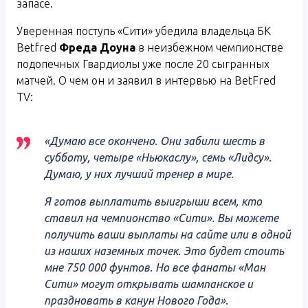
запасе.
Уверенная поступь «Сити» убедила владельца БК
Betfred
Фреда Доуна
в неизбежном чемпионстве
подопечных Гвардиолы уже после 20 сыгранных
матчей. О чем он и заявил в интервью на BetFred
TV:
«Думаю все окончено.
Они забили шесть в
субботу, четыре «Ньюкаслу», семь «Лидсу».
Думаю, у них лучший тренер в мире.
Я готов выплатить выигрыши всем, кто
ставил на чемпионство «Сити». Вы можете
получить ваши выплаты на сайте или в одной
из наших наземных точек. Это будет стоить
мне 750 000 фунтов. Но все фанаты «Ман
Сити» могут открывать шампанское и
праздновать в канун Нового Года».