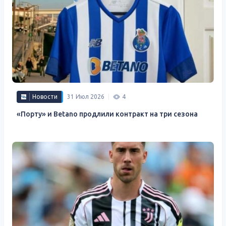
Новости
31 Июл 2026
4
«Порту» и Betano ​​продлили контракт на три сезона