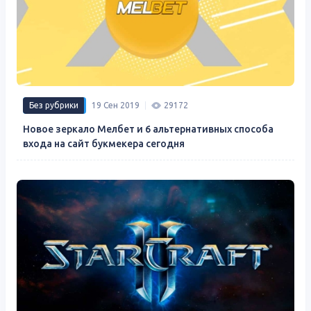
Без рубрики
19 Сен 2019
29172
Новое зеркало Мелбет и 6 альтернативных способа
входа на сайт букмекера сегодня