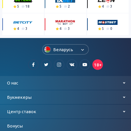
5
18
5
2
4
3
4
3
4
3
5
0
Беларусь
18+
О нас
Контакты
Букмекеры
О проекте
Лучшие букмекеры
Центр ставок
Политика конфиденциальности
Выбор игроков
Футбол
Бонусы