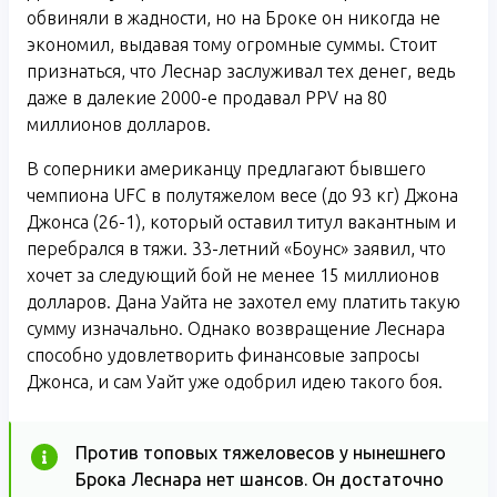
обвиняли в жадности, но на Броке он никогда не
экономил, выдавая тому огромные суммы. Стоит
признаться, что Леснар заслуживал тех денег, ведь
даже в далекие 2000-е продавал PPV на 80
миллионов долларов.
В соперники американцу предлагают бывшего
чемпиона UFC в полутяжелом весе (до 93 кг) Джона
Джонса (26-1), который оставил титул вакантным и
перебрался в тяжи. 33-летний «Боунс» заявил, что
хочет за следующий бой не менее 15 миллионов
долларов. Дана Уайта не захотел ему платить такую
сумму изначально. Однако возвращение Леснара
способно удовлетворить финансовые запросы
Джонса, и сам Уайт уже одобрил идею такого боя.
Против топовых тяжеловесов у нынешнего
Брока Леснара нет шансов. Он достаточно