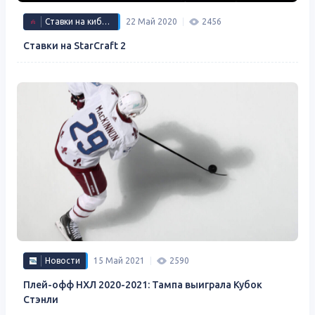
Ставки на киберспорт
22 Май 2020
2456
Ставки на StarCraft 2
Новости
15 Май 2021
2590
Плей-офф НХЛ 2020-2021: Тампа выиграла Кубок
Стэнли