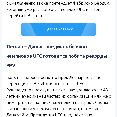
с Емельяненко также претендует Фабрисио Вердум,
который уже расторг соглашение с UFC и готов
перейти в Bellator.
Сделать ставку
Леснар – Джонс: поединок бывших
чемпионов UFC готовится побить рекорды
PPV
Большая вероятность, что Брок Леснар не станет
переходить в Bellator и останется в UFC.
Руководство промоушена скрывает, является ли 43-
летний американец частью их организации или же с
ним придется подписывать новый контракт. Своим
финансовым успехам Леснар обязан, в том числе,
Дана Уайту. Президента UFC неоднократно