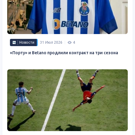
Новости
31 Июл 2026
4
«Порту» и Betano ​​продлили контракт на три сезона