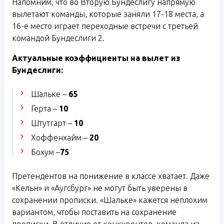
Напомним, что во Вторую Бундеслигу напрямую
вылетают команды, которые заняли 17-18 места, а
16-е место играет переходные встречи с третьей
командой Бундеслиги 2.
Актуальные коэффициенты на вылет из
Бундеслиги:
Шальке –
65
Герта –
10
Штутгарт –
10
Хоффенхайм –
20
Бохум –
75
Претендентов на понижение в классе хватает. Даже
«Кельн» и «Аугсбург» не могут быть уверены в
сохранении прописки. «Шальке» кажется неплохим
вариантом, чтобы поставить на сохранение