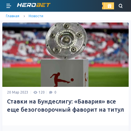
найти
Главная
Новости
20 Мар 2023
120
0
Ставки на Бундеслигу: «Бавария» все
еще безоговорочный фаворит на титул