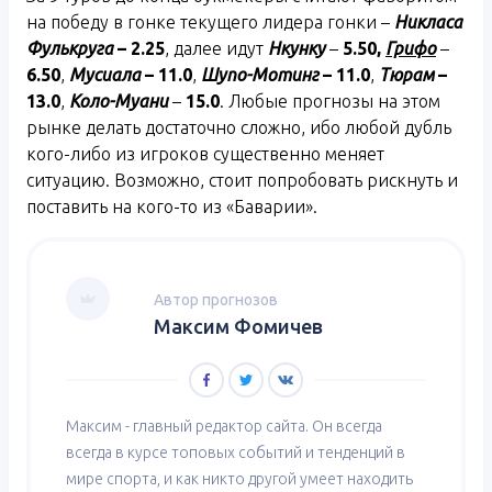
на победу в гонке текущего лидера гонки –
Никласа
Фулькруга
– 2.25
, далее идут
Нкунку
–
5.50,
Грифо
–
6.50
,
Мусиала
– 11.0
,
Шупо-Мотинг
– 11.0
,
Тюрам
–
13.0
,
Коло-Муани
–
15.0
. Любые прогнозы на этом
рынке делать достаточно сложно, ибо любой дубль
кого-либо из игроков существенно меняет
ситуацию. Возможно, стоит попробовать рискнуть и
поставить на кого-то из «Баварии».
Автор прогнозов
Максим Фомичев
Максим - главный редактор сайта. Он всегда
всегда в курсе топовых событий и тенденций в
мире спорта, и как никто другой умеет находить