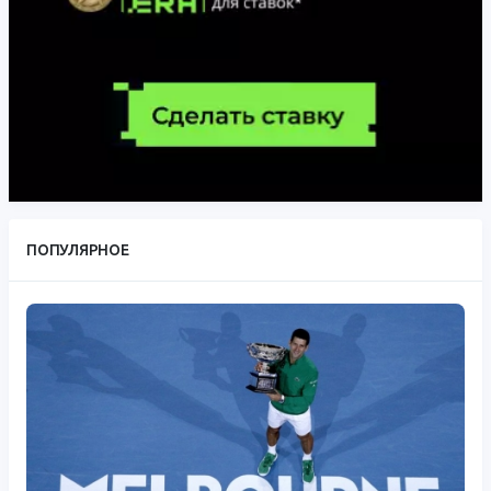
ПОПУЛЯРНОЕ