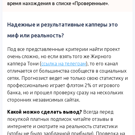
время нахождения в списке «Проверенные».
Надежные и результативные капперы это
миф или реальность?
Под все представленные критерии найти проект
очень сложно, но если взять того же Жирного
каппера Тони (
ссылка на телеграм
), то его канал
отличается от большинства сообществ в социальных
сетях. Прогнозист ведет не только свою статистику и
профессионально играет флэтом 2% от игрового
банка, но и прошел проверку сразу на нескольких
сторонних независимых сайтах.
Какой можно сделать вывод?
Всегда перед
покупкой платных подписок читайте отзывы в
интернете и смотрите на реальность статистики
(чтобы не было заоблачной прибыли). Проверка на