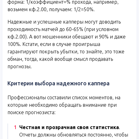
форма: 1/коэффициент=% прохода, например,
возьмем кф.2.00, получаем: 1/2=50%.
Надежные и успешные капперы могут доводить
проходимость матчей до 60-65% (при условном
кф.2.00). А вот мошенники обещают и 90% и даже
100%. Кстати, если в случае проигрыша
гарантируют покрыть убытки, то знайте, это тоже
обман, тогда, какой вообще смысл продавать
прогнозы.
Критерии выбора надежного каппера
Профессионалы составили список моментов, на
которые необходимо обращать внимание при
поиске прогнозиста:
Честная и прозрачная своя статистика
.
Отчеты должны обновляться постоянно, чтобы