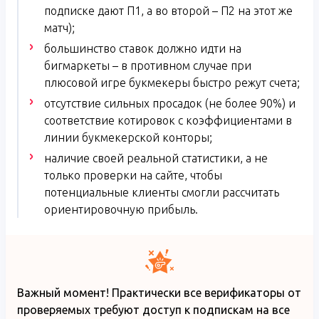
подписке дают П1, а во второй – П2 на этот же
матч);
большинство ставок должно идти на
бигмаркеты – в противном случае при
плюсовой игре букмекеры быстро режут счета;
отсутствие сильных просадок (не более 90%) и
соответствие котировок с коэффициентами в
линии букмекерской конторы;
наличие своей реальной статистики, а не
только проверки на сайте, чтобы
потенциальные клиенты смогли рассчитать
ориентировочную прибыль.
Важный момент! Практически все верификаторы от
проверяемых требуют доступ к подпискам на все