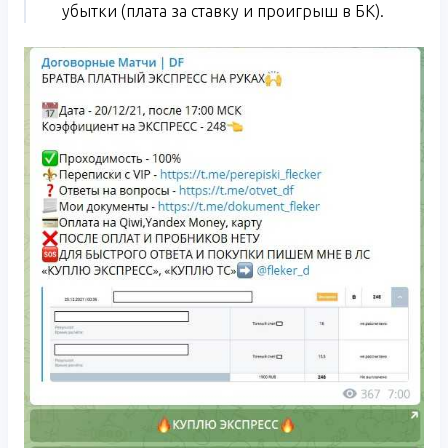
убытки (плата за ставку и проигрыш в БК).