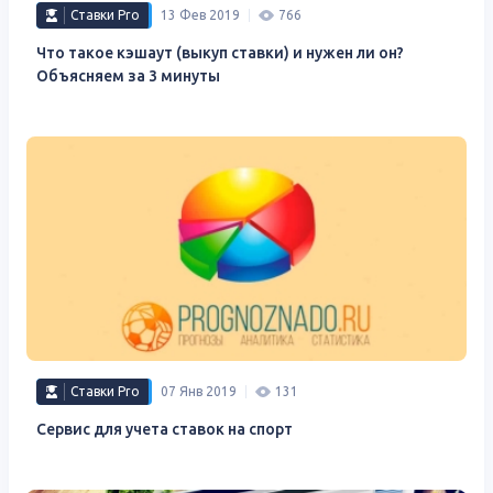
Ставки Pro
13 Фев 2019
766
Что такое кэшаут (выкуп ставки) и нужен ли он?
Объясняем за 3 минуты
Ставки Pro
07 Янв 2019
131
Сервис для учета ставок на спорт