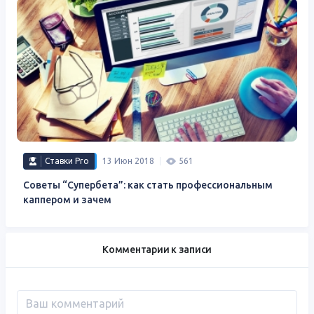
Ставки Pro
13 Июн 2018
561
Советы “Супербета”: как стать профессиональным
каппером и зачем
Комментарии к записи