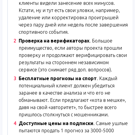
клиенты видели занесение всех минусов.
Кстати, ну и тут есть свои уловки, например,
удаление или корректировка проигрышей
через пару дней или недель после завершения
спортивного события.
Проверка на верификаторах
. Большое
преимущество, если авторы проекта прошли
проверку и продолжают верифицировать свои
результаты на стороннем независимом
сервисе (это снимает ряд доп. вопросов).
Бесплатные прогнозы на спорт
. Каждый
потенциальный клиент должен убедиться
заранее в качестве анализа и что его не
обманывают. Если предлагают «кота в мешке»,
давя на свой «авторитет», то быстрее всего
пришлось столкнуться с мошенниками.
Доступные цены на подписки
. Самые ушлые
пытаются продать 1 прогноз за 3000-5000