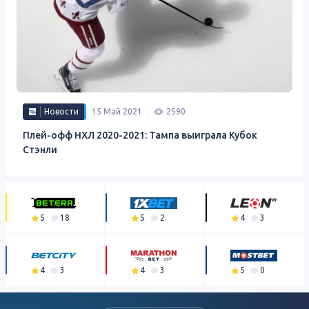
Новости
15 Май 2021
2590
Плей-офф НХЛ 2020-2021: Тампа выиграла Кубок
Стэнли
5
18
5
2
4
3
4
3
4
3
5
0