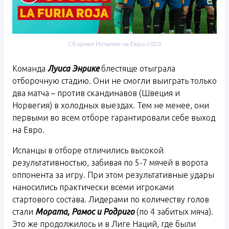
Сборная Испании на Евро-2020
Команда
Луиса Энрике
блестяще отыграла
отборочную стадию. Они не смогли выиграть только
два матча – против скандинавов (Швеция и
Норвегия) в холодных выездах. Тем не менее, они
первыми во всем отборе гарантировали себе выход
на Евро.
Испанцы в отборе отличились высокой
результативностью, забивая по 5-7 мячей в ворота
оппонента за игру. При этом результативные удары
наносились практически всеми игроками
стартового состава. Лидерами по количеству голов
стали
Мората, Рамос и Родриго
(по 4 забитых мяча).
Это же продолжилось и в Лиге Наций, где были