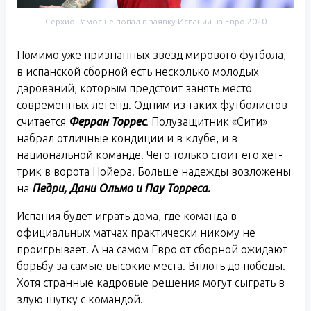
Серхио Рамос не попал в заявку Испании на Евро-2020
Помимо уже признанных звезд мирового футбола,
в испанской сборной есть несколько молодых
дарований, которым предстоит занять место
современных легенд. Одним из таких футболистов
считается
Ферран Торрес
. Полузащитник «Сити»
набрал отличные кондиции и в клубе, и в
национальной команде. Чего только стоит его хет-
трик в ворота Нойера. Больше надежды возложены
на
Педри, Дани Ольмо и Пау Торреса.
Испания будет играть дома, где команда в
официальных матчах практически никому не
проигрывает. А на самом Евро от сборной ожидают
борьбу за самые высокие места. Вплоть до победы.
Хотя странные кадровые решения могут сыграть в
злую шутку с командой.