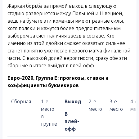
Жаркая борьба за прямой выход в следующую
стадию развернется между Польшей и Швецией,
ведь на бумаге эти команды имеют равные силы,
хотя поляки и кажутся более предпочтительным
выбором за счет наличия звезд в составе. Кто
именно из этой двойки сможет оказаться сильнее
станет понятно уже после первого матча финальной
части. С высокой долей вероятности, сразу обе эти
сборные в итоге выйдут в плей-офф.
Евро-2020, Группа E: прогнозы, ставки и
коэффициенты букмекеров
Сборная
1-е
Выход
2-е
3-е
4-е
место
место
место
мес
В
в
плей-
группе
офф