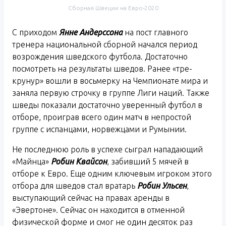
Сборная Швеции на Евро-2020
С приходом
Янне Андерссона
на пост главного
тренера национальной сборной начался период
возрождения шведского футбола. Достаточно
посмотреть на результаты шведов. Ранее «тре-
крунур» вошли в восьмерку на Чемпионате мира и
заняла первую строчку в группе Лиги наций. Также
шведы показали достаточно уверенный футбол в
отборе, проиграв всего один матч в непростой
группе с испанцами, норвежцами и Румынии.
Не последнюю роль в успехе сыграл нападающий
«Майнца»
Робин Квайсон
, забивший 5 мячей в
отборе к Евро. Еще одним ключевым игроком этого
отбора для шведов стал вратарь
Робин Ульсен
,
выступающий сейчас на правах аренды в
«Эвертоне». Сейчас он находится в отменной
физической форме и смог не один десяток раз