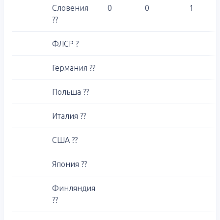
Словения
0
0
1
??
ФЛСР ?
Германия ??
Польша ??
Италия ??
США ??
Япония ??
Финляндия
??