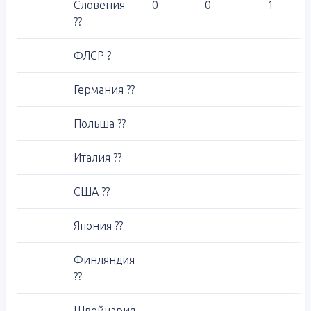
Словения
0
0
1
??
ФЛСР ?
Германия ??
Польша ??
Италия ??
США ??
Япония ??
Финляндия
??
Швейцария