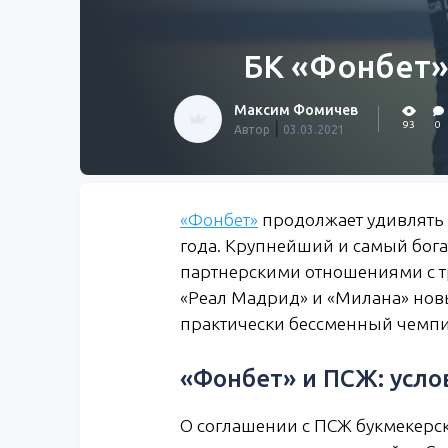
БК «Фонбет»
Максим Фомичев
|
93
0
Автор
03.03.2021
«Фонбет»
продолжает удивлять 
года. Крупнейший и самый бога
партнерскими отношениями с т
«Реал Мадрид» и «Милана» нов
практически бессменный чемпи
«Фонбет» и ПСЖ: усло
О соглашении с ПСЖ букмекерс