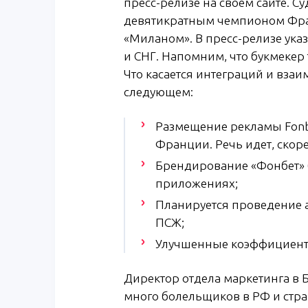
пресс-релизе на своем сайте. Су
девятикратным чемпионом Франц
«Миланом». В пресс-релизе ука
и СНГ. Напомним, что букмекер 
Что касается интеграций и взаи
следующем:
Размещение рекламы Fonb
Франции. Речь идет, скоре
Брендирование «Фонбет» б
приложениях;
Планируется проведение а
ПСЖ;
Улучшенные коэффициенты
Директор отдела маркетинга в 
много болельщиков в РФ и стран