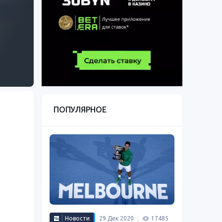
ПОПУЛЯРНОЕ
Новости
29 Дек 2020
17485