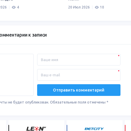
2026
4
20 Июл 2026
10
омментарии к записи
чты не будет опубликован.
Обязательные поля отмечены
*