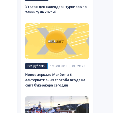
Утвержден календарь турниров по
теннису на 2021-й
Без рубрики
19 Сен 2019
29172
Новое зеркало Мелбет и 6
альтернативных способа входа на
сайт букмекера сегодня