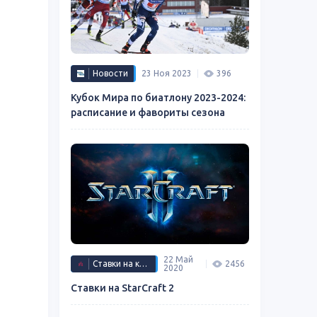
Новости
23 Ноя 2023
396
Кубок Мира по биатлону 2023-2024:
расписание и фавориты сезона
22 Май
Ставки на киберспорт
2456
2020
Ставки на StarCraft 2