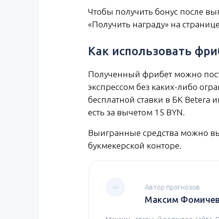
Чтобы получить бонус после вы
«Получить награду» на странице
Как использовать фри
Полученный фрибет можно пост
экспрессом без каких-либо ог
бесплатной ставки в БК Betera 
есть за вычетом 15 BYN.
Выигранные средства можно выв
букмекерской конторе.
Автор прогнозов
Максим Фомиче