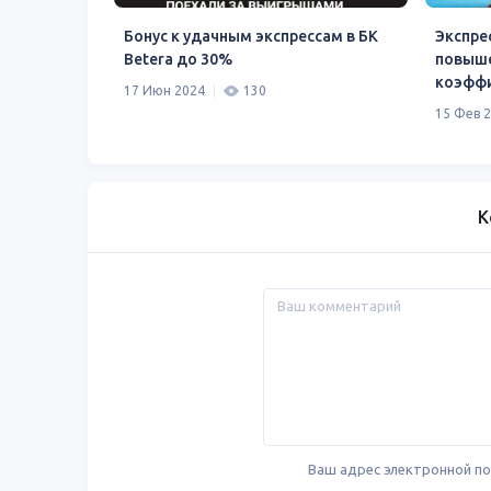
Бонус к удачным экспрессам в БК
Экспрес
Betera до 30%
повыш
коэфф
17 Июн 2024
130
15 Фев 
К
Ваш адрес электронной по