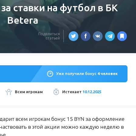
за ставки на футбол в БК
Betera
Поделиться
статьей
Уже получили бонус
4 человек
Всем игрокам
Истекает
10.12.2025
дарит всем игрокам бонус 15 BYN за оформление
Участвовать в этой акции можно каждую неделю в
ье.