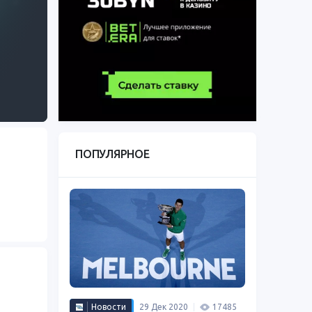
ПОПУЛЯРНОЕ
Новости
29 Дек 2020
17485