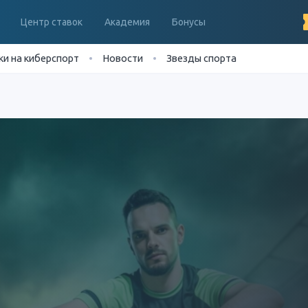
Центр ставок
Академия
Бонусы
ки на киберспорт
Новости
Звезды спорта