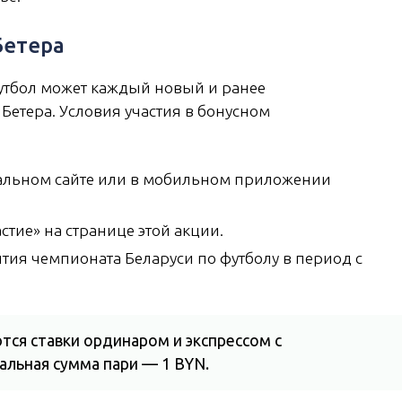
Бетера
футбол может каждый новый и ранее
Бетера. Условия участия в бонусном
альном сайте или в мобильном приложении
стие» на странице этой акции.
тия чемпионата Беларуси по футболу в период с
ются ставки ординаром и экспрессом с
альная сумма пари — 1 BYN.