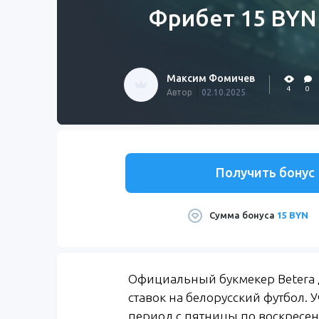
Фрибет 15 BYN 
Максим Фомичев
|
4
0
Автор
02.10.2025
Получить бонус
Сумма бонуса
15
BYN
Официальный букмекер Betera 
ставок на белорусский футбол. 
период с пятницы по воскресен