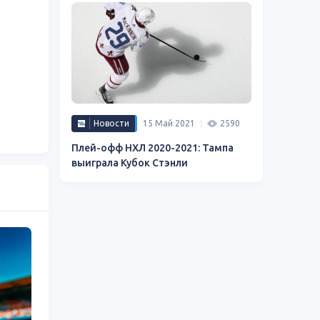
Новости
15 Май 2021
2590
Плей-офф НХЛ 2020-2021: Тампа
выиграла Кубок Стэнли