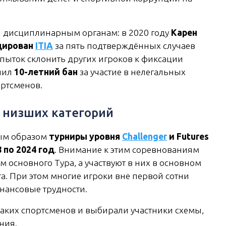
ы дисциплинарным органам: в 2020 году
Карен
цирован
ITIA
за пять подтверждённых случаев
пыток склонить других игроков к фиксации
чил
10-летний бан
за участие в нелегальных
ортсменов.
 низших категорий
ым образом
турниры уровня
Challenger
и Futures
 по 2024 год
. Внимание к этим соревнованиям
ам основного Тура, а участвуют в них в основном
а. При этом многие игроки вне первой сотни
нансовые трудности.
аких спортсменов и выбирали участники схемы,
ния.