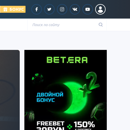
БОНУС