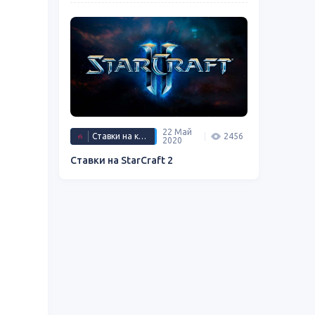
22 Май
Ставки на киберспорт
2456
2020
Ставки на StarCraft 2