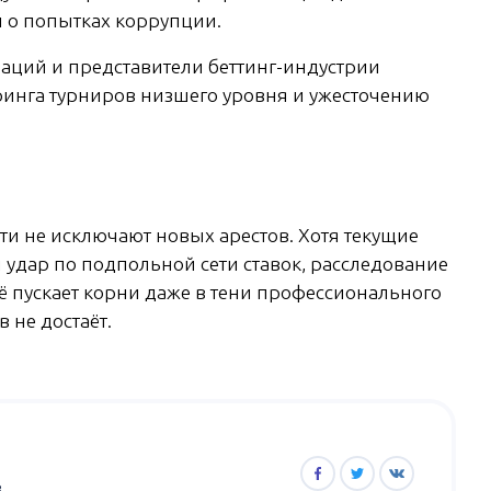
 о попытках коррупции.
аций и представители беттинг-индустрии
инга турниров низшего уровня и ужесточению
ти не исключают новых арестов. Хотя текущие
удар по подпольной сети ставок, расследование
щё пускает корни даже в тени профессионального
в не достаёт.
в