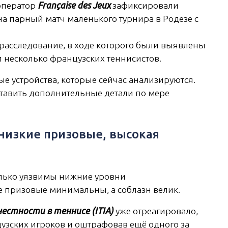
оператор
Française des Jeux
зафиксировали
на парный матч маленького турнира в Родезе с
 расследование, в ходе которого были выявлены
 несколько французских теннисистов.
е устройства, которые сейчас анализируются.
тавить дополнительные детали по мере
низкие призовые, высокая
олько уязвимы нижние уровни
е призовые минимальны, а соблазн велик.
естности в теннисе (ITIA)
уже отреагировало,
узских игроков и оштрафовав ещё одного за