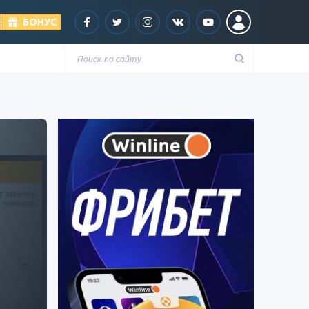
БОНУС