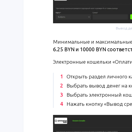
Вывод де
Минимальные и максимальные л
6.25 BYN и 10000 BYN соответс
Электронные кошельки «Оплати
Открыть раздел личного к
Выбрать вывод денег на к
Выбрать электронный коше
Нажать кнопку «Вывод сре