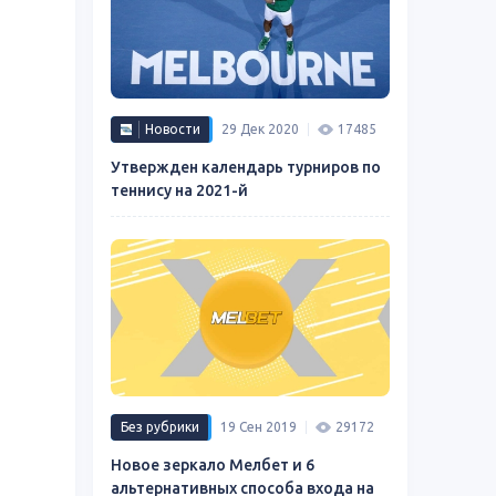
Новости
29 Дек 2020
17485
Утвержден календарь турниров по
теннису на 2021-й
Без рубрики
19 Сен 2019
29172
Новое зеркало Мелбет и 6
альтернативных способа входа на