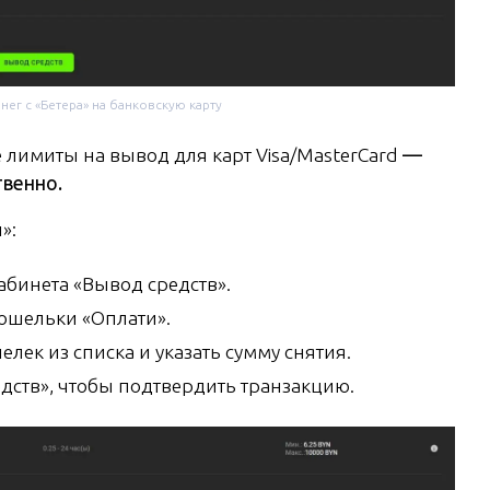
нег с «Бетера» на банковскую карту
имиты на вывод для карт Visa/MasterCard
—
твенно.
»:
абинета «Вывод средств».
ошельки «Оплати».
лек из списка и указать сумму снятия.
дств», чтобы подтвердить транзакцию.