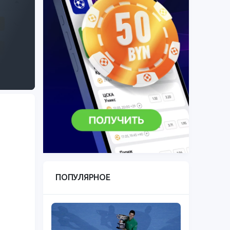
ПОПУЛЯРНОЕ