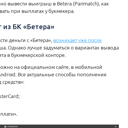
о вывести выигрыш в Betera (Parimatch), как
вать при выплатах у букмекера.
 из БК «Бетера»
сти деньги с «Бетера»,
возникает уже после
а. Однако лучше задуматься о вариантах вывода
та в букмекерской конторе.
можно на официальном сайте, в мобильной
Android. Все актуальные способы пополнения
 средств»:
sterCard;
плати».