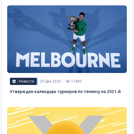
Новости
29 Дек 2020
17485
Утвержден календарь турниров по теннису на 2021-й