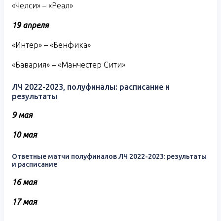
«Челси» – «Реал»
19 апреля
«Интер» – «Бенфика»
«Бавария» – «Манчестер Сити»
ЛЧ 2022-2023, полуфиналы: расписание и
результаты
9 мая
10 мая
Ответные матчи полуфиналов ЛЧ 2022-2023: результаты
и расписание
16 мая
17 мая