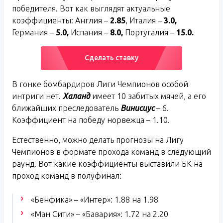
победителя. Вот как выглядят актуальные
коэффициенты: Англия –
2.85
, Италия –
3.0,
Германия –
5.0,
Испания –
8.0,
Португалия –
15.0.
Сделать ставку
В гонке бомбардиров Лиги Чемпионов особой
интриги нет.
Халанд
имеет 10 забитых мячей, а его
ближайших преследователь
Винисиус
– 6.
Коэффициент на победу норвежца – 1.10.
Естественно, можно делать прогнозы на Лигу
Чемпионов в формате прохода команд в следующий
раунд. Вот какие коэффициенты выставили БК на
проход команд в полуфинал:
«Бенфика» – «Интер»: 1.88 на 1.98
«Ман Сити» – «Бавария»: 1.72 на 2.20