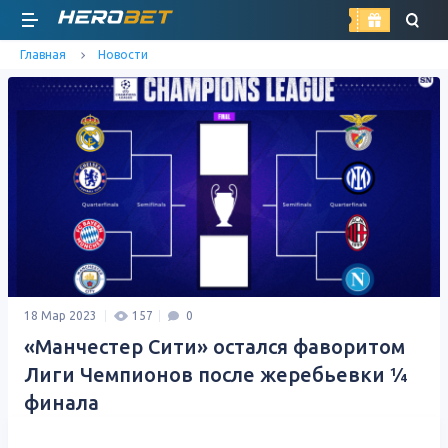
найти
Главная
Новости
18 Мар 2023
157
0
«Манчестер Сити» остался фаворитом
Лиги Чемпионов после жеребьевки ¼
финала