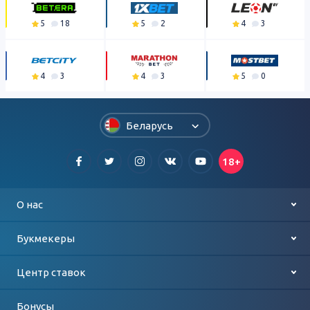
5
18
5
2
4
3
4
3
4
3
5
0
Беларусь
18+
О нас
Контакты
Букмекеры
О проекте
Лучшие букмекеры
Центр ставок
Политика конфиденциальности
Выбор игроков
Футбол
Бонусы