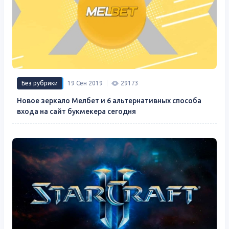
Без рубрики
19 Сен 2019
29173
Новое зеркало Мелбет и 6 альтернативных способа
входа на сайт букмекера сегодня