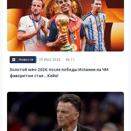
Новости
20 Июл 2026
11
Золотой мяч-2026: после победы Испании на ЧМ
фаворитом стал…Кейн!