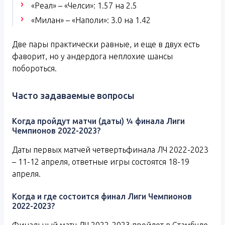
«Реал» – «Челси»: 1.57 на 2.5
«Милан» – «Наполи»: 3.0 на 1.42
Две пары практически равные, и еще в двух есть
фаворит, но у андердога неплохие шансы
побороться.
Часто задаваемые вопросы
Когда пройдут матчи (даты) ¼ финала Лиги
Чемпионов 2022-2023?
Даты первых матчей четвертьфинала ЛЧ 2022-2023
– 11-12 апреля, ответные игры состоятся 18-19
апреля.
Когда и где состоится финал Лиги Чемпионов
2022-2023?