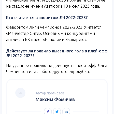
Финальный матч ЛЧ 2022-2023 пройдет в Стамбуле
на стадионе имени Ататюрка 10 июня 2023 года.
Кто считается фаворитом ЛЧ 2022-2023?
Фаворитом Лиги Чемпионов 2022-2023 считается
«Манчестер Сити». Основными конкурентами
англичан БК видят «Наполи» и «Баварию».
Действует ли правило выездного гола в плей-офф
ЛЧ 2022-2023?
Нет, данное правило не действует в плей-офф Лиги
Чемпионов или любого другого еврокубка.
Автор прогнозов
Максим Фомичев