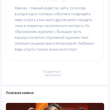
Максим - главный редактор сайта. Он всегда
всегда в курсе топовых событий и тенденций в
мире спорта, и как никто другой умеет находить
темы в эпицентре читательского интереса. По
образованию журналист, большую часть
карьеры посвятил спортивной журналистике.
Увлекается шахматами и литературой. Любимые
виды спорта: горные лыжи, велоспорт.
Поделиться
прогнозом
Похожие записи