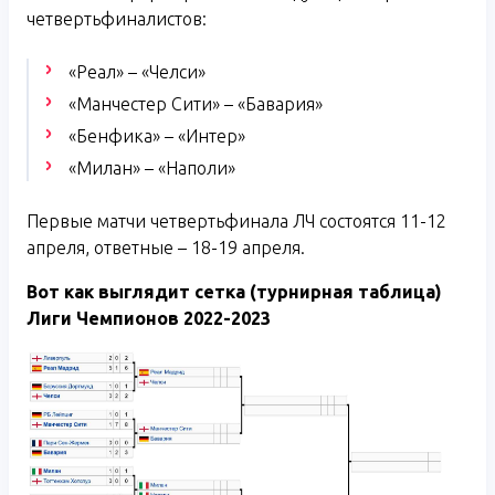
четвертьфиналистов:
«Реал» – «Челси»
«Манчестер Сити» – «Бавария»
«Бенфика» – «Интер»
«Милан» – «Наполи»
Первые матчи четвертьфинала ЛЧ состоятся 11-12
апреля, ответные – 18-19 апреля.
Вот как выглядит сетка (турнирная таблица)
Лиги Чемпионов 2022-2023