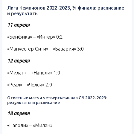
Лига Чемпионов 2022-2023, ¼ финала: расписание
и результаты
11 апреля
«Бенфика» – «Интер» 0:2
«Манчестер Сити» – «Бавария» 3:0
12 апреля
«Милан» – «Наполи» 1:0
«Реал» – «Челси» 2:0
Ответные матчи четвертьфинала ЛЧ 2022-2023:
результаты и расписание
18 апреля
«Наполи» – «Милан»