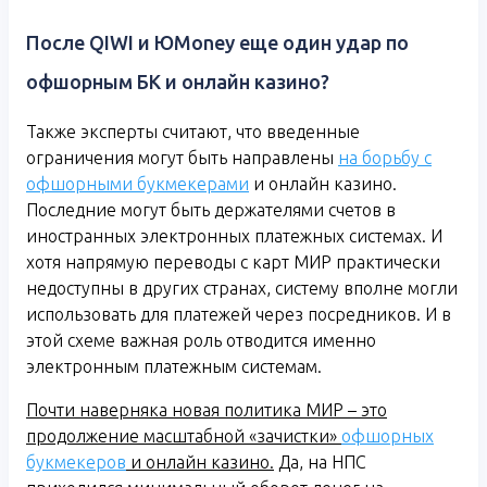
После QIWI и ЮMoney еще один удар по
офшорным БК и онлайн казино?
Также эксперты считают, что введенные
ограничения могут быть направлены
на борьбу с
офшорными букмекерами
и онлайн казино.
Последние могут быть держателями счетов в
иностранных электронных платежных системах. И
хотя напрямую переводы с карт МИР практически
недоступны в других странах, систему вполне могли
использовать для платежей через посредников. И в
этой схеме важная роль отводится именно
электронным платежным системам.
Почти наверняка новая политика МИР – это
продолжение масштабной «зачистки»
офшорных
букмекеров
и онлайн казино.
Да, на НПС