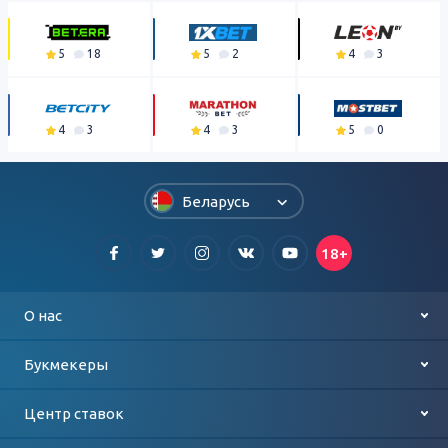
5
18
5
2
4
3
4
3
4
3
5
0
Беларусь
18+
О нас
Контакты
Букмекеры
О проекте
Лучшие букмекеры
Центр ставок