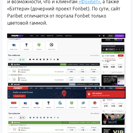
и возможности, что и клиентам
«Фонбет»
, а также
«Бэттери» (дочерний проект Fonbet). По сути, сайт
Paribet отличается от портала Fonbet только
цветовой гаммой.