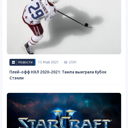
Новости
15 Май 2021
2591
Плей-офф НХЛ 2020-2021: Тампа выиграла Кубок
Стэнли