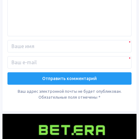
Ваш адрес электронной почты не будет опубликован.
Обязательные поля отмечены
*