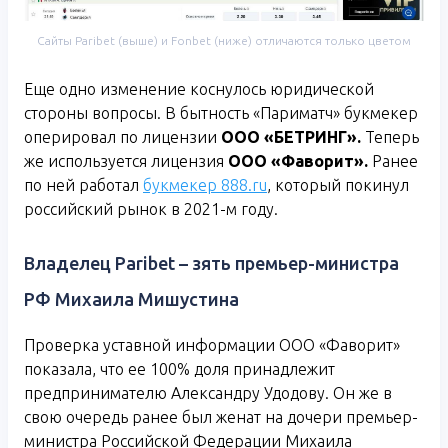
Сайты Paribet (выше) и Fonbet (ниже) отличаются только цветом
Еще одно изменение коснулось юридической
стороны вопросы. В бытность «Париматч» букмекер
оперировал по лицензии
ООО «БЕТРИНГ».
Теперь
же используется лицензия
ООО «Фаворит».
Ранее
по ней работал
букмекер 888.ru
, который покинул
российский рынок в 2021-м году.
Владелец Paribet – зять премьер-министра
РФ Михаила Мишустина
Проверка уставной информации ООО «Фаворит»
показала, что ее 100% доля принадлежит
предпринимателю Александру Удодову. Он же в
свою очередь ранее был женат на дочери премьер-
министра Российской Федерации Михаила