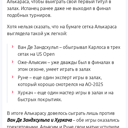
Алькараса, чтобы выиграть свой первый титул в
залах. Испанец ранее даже не выходил в финал
подобных турниров.
Хотя нельзя сказать, что на бумаге сетка Алькараса
выглядела такой уж легкой:
Ван Де Зандсхульп – обыгрывал Карлоса в трех
сетах на US Open
Оже-Альясим – уже дважды был в финалах в
этом сезоне, умеет играть в залах
Руне – еще один эксперт игры в залах,
который хорошо смотрелся на АО-2025
Хуркач – еще один мастер игры в залах и на
быстрых покрытиях.
В итоге Алькарасу довелось сыграть лишь против
Ван Де Зандхсульпа и Хуркача
– обе игры оказались
трехсетовыми. Альясим и Руне свои матчи уступили