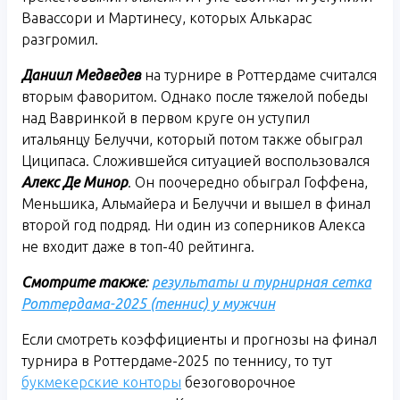
Вавассори и Мартинесу, которых Алькарас
разгромил.
Даниил Медведев
на турнире в Роттердаме считался
вторым фаворитом. Однако после тяжелой победы
над Вавринкой в первом круге он уступил
итальянцу Белуччи, который потом также обыграл
Циципаса. Сложившейся ситуацией воспользовался
Алекс Де Минор
. Он поочередно обыграл Гоффена,
Меньшика, Альмайера и Белуччи и вышел в финал
второй год подряд. Ни один из соперников Алекса
не входит даже в топ-40 рейтинга.
Смотрите также
:
результаты и турнирная сетка
Роттердама-2025 (теннис) у мужчин
Если смотреть коэффициенты и прогнозы на финал
турнира в Роттердаме-2025 по теннису, то тут
букмекерские конторы
безоговорочное