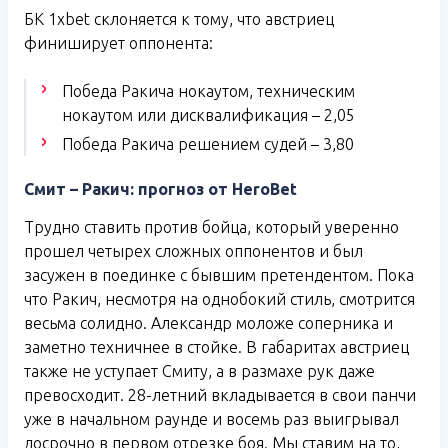
БК 1xbet склоняется к тому, что австриец
финиширует оппонента:
Победа Ракича нокаутом, техническим
нокаутом или дисквалификация – 2,05
Победа Ракича решением судей – 3,80
Смит – Ракич: прогноз от HeroBet
Трудно ставить против бойца, который уверенно
прошел четырех сложных оппонентов и был
засужен в поединке с бывшим претендентом. Пока
что Ракич, несмотря на однобокий стиль, смотрится
весьма солидно. Александр моложе соперника и
заметно техничнее в стойке. В габаритах австриец
также не уступает Смиту, а в размахе рук даже
превосходит. 28-летний вкладывается в свои панчи
уже в начальном раунде и восемь раз выигрывал
досрочно в первом отрезке боя. Мы ставим на то,