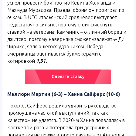
успел провести бои против Кевина Холланда и
Махмуда Мурадова. Правда, обоим он проиграл по
очкам. В UFC итальянский средневес выступает
недостаточно сильно, поэтому стоит рискнуть
ставкой на ветерана. Каммингс – отличный борец и
джитсер, поэтому наверняка сможет «залежать» Ди
Чирико, являющегося ударником. Победа
американца оценивается букмекерами с
котировкой
1,91.
Cделать ставку
Мэллори Мартин (6-3) – Ханна Сайферс (10-6)
Похоже, Сайферс решила удивить руководство
промоушена частотой выступлений, так как
качеством не удается. В 2020-м Ханна появлялась в
клетке три раза и потерпела три досрочных
поражения не позже второго раунда – от Анджелы