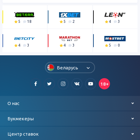
5
18
5
2
4
3
4
3
4
3
5
0
Беларусь
18+
О нас
Контакты
Букмекеры
О проекте
Лучшие букмекеры
Центр ставок