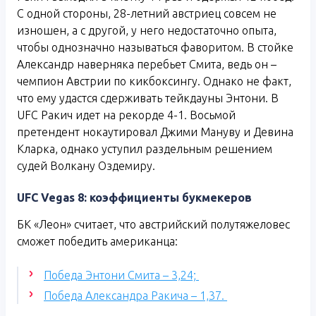
С одной стороны, 28-летний австриец совсем не
изношен, а с другой, у него недостаточно опыта,
чтобы однозначно называться фаворитом. В стойке
Александр наверняка перебьет Смита, ведь он –
чемпион Австрии по кикбоксингу. Однако не факт,
что ему удастся сдерживать тейкдауны Энтони. В
UFC Ракич идет на рекорде 4-1. Восьмой
претендент нокаутировал Джими Мануву и Девина
Кларка, однако уступил раздельным решением
судей Волкану Оздемиру.
UFC Vegas 8: коэффициенты букмекеров
БК «Леон» считает, что австрийский полутяжеловес
сможет победить американца:
Победа Энтони Смита – 3,24;
Победа Александра Ракича – 1,37.