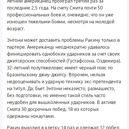
летний американец проиграл третий раз за
последние 2,5 года. На счету Смита почти 50
профессиональных боев и, очевидно, что он уже
изношен тяжелыми боями, несмотря на молодой
возраст.
Энтони может доставить проблемы Ракичу только в
партере. Американцу неоднократно удавалось
финишировать однобоких ударников за счет своих
джитсерских способностей (Густафссона, Оздемира).
32-летний полутяжеловес имеет черный пояс по
бразильскому джиу-джитсу. Впрочем, нельзя
недооценивать и ударную технику экс-претендента
на титул. Да, бьет Энтони неказисто, размашисто,
без подготовки, но именно такой стиль часто
неудобен для вышколенных ударников. В активе
Смита 30 досрочных побед, 18 из которых
одержаны нокаутами.
Ракич выходил в клетку 14 раз и одержал 12 побед.