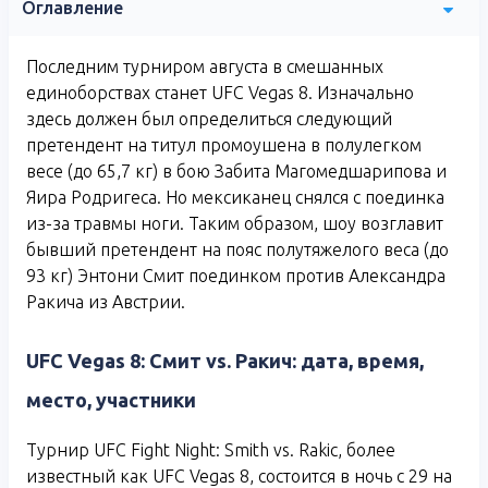
Оглавление
Последним турниром августа в смешанных
единоборствах станет UFC Vegas 8. Изначально
здесь должен был определиться следующий
претендент на титул промоушена в полулегком
весе (до 65,7 кг) в бою Забита Магомедшарипова и
Яира Родригеса. Но мексиканец снялся с поединка
из-за травмы ноги. Таким образом, шоу возглавит
бывший претендент на пояс полутяжелого веса (до
93 кг) Энтони Смит поединком против Александра
Ракича из Австрии.
UFC Vegas 8: Смит vs. Ракич: дата, время,
место, участники
Турнир UFC Fight Night: Smith vs. Rakic, более
известный как UFC Vegas 8, состоится в ночь с 29 на