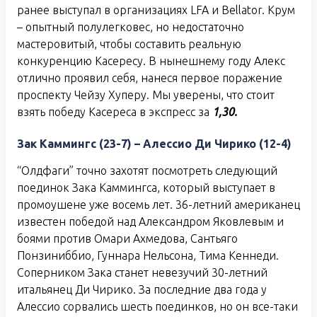
ранее выступал в организациях LFA и Bellator. Крум
– опытный полулегковес, но недостаточно
мастеровитый, чтобы составить реальную
конкуренцию Касересу. В нынешнему году Алекс
отлично проявил себя, нанеся первое поражение
проспекту Чейзу Хуперу. Мы уверены, что стоит
взять победу Касереса в экспресс за
1,30.
Зак Каммингс (23-7) – Алессио Ди Чирико (12-4)
“Олдфаги” точно захотят посмотреть следующий
поединок Зака Каммингса, который выступает в
промоушене уже восемь лет. 36-летний американец
известен победой над Александром Яковлевым и
боями против Омари Ахмедова, Сантьяго
Понзиниббио, Гуннара Нельсона, Тима Кеннеди.
Соперником Зака станет невезучий 30-летний
итальянец Ди Чирико. За последние два года у
Алессио сорвались шесть поединков, но он все-таки