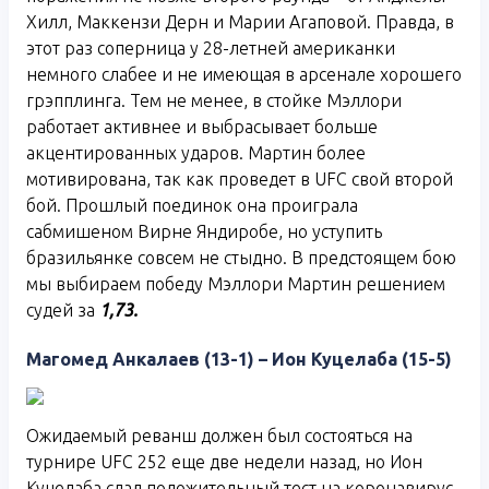
Хилл, Маккензи Дерн и Марии Агаповой. Правда, в
этот раз соперница у 28-летней американки
немного слабее и не имеющая в арсенале хорошего
грэпплинга. Тем не менее, в стойке Мэллори
работает активнее и выбрасывает больше
акцентированных ударов. Мартин более
мотивирована, так как проведет в UFC свой второй
бой. Прошлый поединок она проиграла
сабмишеном Вирне Яндиробе, но уступить
бразильянке совсем не стыдно. В предстоящем бою
мы выбираем победу Мэллори Мартин решением
судей за
1,73.
Магомед Анкалаев (13-1) – Ион Куцелаба (15-5)
Ожидаемый реванш должен был состояться на
турнире UFC 252 еще две недели назад, но Ион
Куцелаба сдал положительный тест на коронавирус.