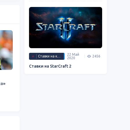
22 Май
Ставки на киберспорт
2456
2020
Ставки на StarCraft 2
ко»