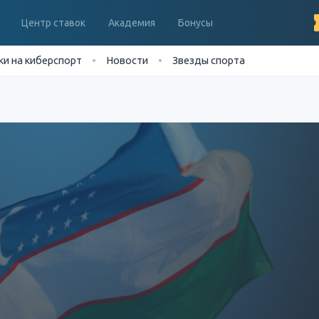
Центр ставок
Академия
Бонусы
ки на киберспорт
Новости
Звезды спорта