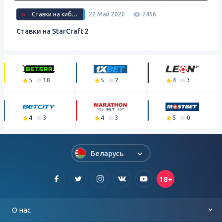
Ставки на киберспорт
22 Май 2020
2456
Ставки на StarCraft 2
5
18
5
2
4
3
4
3
4
3
5
0
Беларусь
18+
О нас