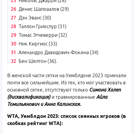
Николас Джарри (28)
Денис Шапоаалов (29)
Дэн Эванс (30)
Таллон Грикспур (31)
Томас Этчеверри (32)
Ник Киргиос (33)
Алехандро Давидович-Фокина (34)
Бен Шелтон (36).
В женской части сетки на Уимблдоне 2023 приехали
почти все сильнейшие. Из тех, кто мог участвовать в
основной сетке, отсутствуют только
Симона Халеп
(дисквалификация)
и травмированные
Айла
Томильянович и Анна Калинская.
WTA
, Уимблдон 2023: список сеянных игроков (в
скобках рейтинг
WTA
):