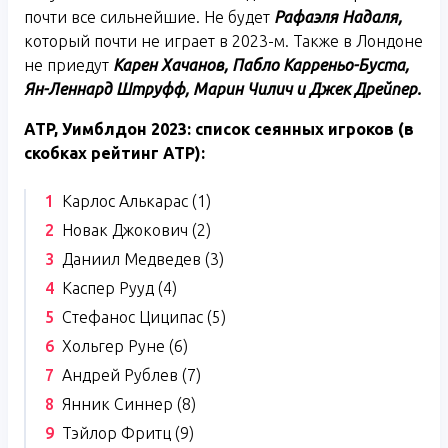
почти все сильнейшие. Не будет
Рафаэля Надаля,
который почти не играет в 2023-м. Также в Лондоне
не приедут
Карен Хачанов, Пабло Карреньо-Буста,
Ян-Леннард Штруфф, Марин Чилич и Джек Дрейпер.
ATP
, Уимблдон 2023: список сеянных игроков (в
скобках рейтинг
ATP
):
Карлос Алькарас (1)
Новак Джокович (2)
Даниил Медведев (3)
Каспер Рууд (4)
Стефанос Циципас (5)
Хольгер Руне (6)
Андрей Рублев (7)
Янник Синнер (8)
Тэйлор Фритц (9)