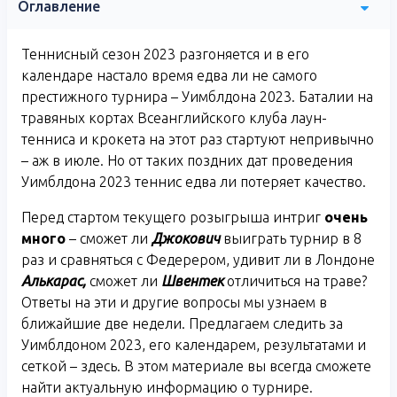
Оглавление
Теннисный сезон 2023 разгоняется и в его
календаре настало время едва ли не самого
престижного турнира – Уимблдона 2023. Баталии на
травяных кортах Всеанглийского клуба лаун-
тенниса и крокета на этот раз стартуют непривычно
– аж в июле. Но от таких поздних дат проведения
Уимблдона 2023 теннис едва ли потеряет качество.
Перед стартом текущего розыгрыша интриг
очень
много
– сможет ли
Джокович
выиграть турнир в 8
раз и сравняться с Федерером, удивит ли в Лондоне
Алькарас,
сможет ли
Швентек
отличиться на траве?
Ответы на эти и другие вопросы мы узнаем в
ближайшие две недели. Предлагаем следить за
Уимблдоном 2023, его календарем, результатами и
сеткой – здесь. В этом материале вы всегда сможете
найти актуальную информацию о турнире.