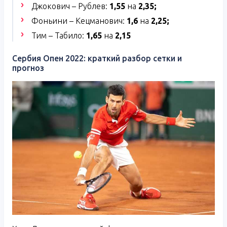
Джокович – Рублев:
1,55
на
2,35;
Фоньини – Кецманович:
1,6
на
2,25;
Тим – Табило:
1,65
на
2,15
Сербия Опен 2022: краткий разбор сетки и
прогноз