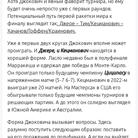
Хотя Джокович и явный фаворит турнира, но ему
будет очень непросто уже с первых раундов.
Потенциальный путь первой ракетки мира к
финалу выглядит так
: Джере – Тим/Кецманович –
Хачанов/Гоффен/Краинович.
Уже в первых двух кругах Джокович вполне может
проиграть. И
Джере, и Кецманович
находятся в
хорошей форме. Ласло недавно был в полуфинале
Марракеша и одержал две победы в Монте-Карло.
Он проиграл только будущему чемпиону
Циципасу
в
напряженном матче (5-7 6-7). Кецманович в 2022-м
выиграл уже 20 матчей. На Мастерсах в США его
обыгрывали только будущие чемпионы турниров в
решающих партиях. А до этого он солидно выглядел
в Южной Америке и Австралии.
Форма Джоковича вызывает вопросы. Здесь
разумно поступить следующим образом: поставить
на его поражения до полуфинала. А если он выйдет