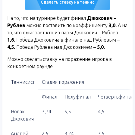
Сделать ставку на теннис
На то, что на турнире будет финал
Джокович –
Рублев
можно поставить по коэффициенту
3,0.
А на
то, что выиграет кто из пары
Джокович – Рублев
–
1,6.
Победа Джоковича в финале над Рублевым –
4,5.
Победа Рублева над Джоковичем –
5,0.
Можно сделать ставку на поражение игрока в
конкретном раунде
Теннисист
Стадия поражения
Финал
Полуфинал
Четвертьфинал
Новак
3,74
5,5
4,5
Джокович
Андрей
2,5
3,24
3,5