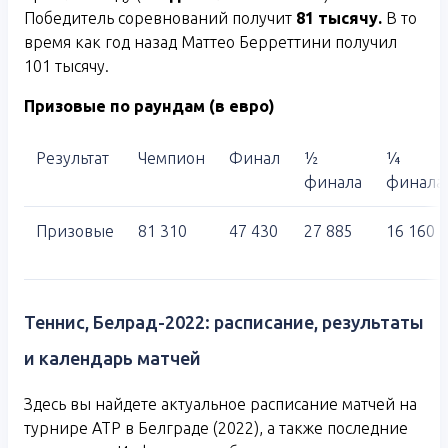
Победитель соревнований получит
81 тысячу.
В то
время как год назад Маттео Берреттини получил
101 тысячу.
Призовые по раундам (в евро)
Результат
Чемпион
Финал
½
¼
финала
финала
Призовые
81 310
47 430
27 885
16 160
Теннис, Белрад-2022: расписание, результаты
и календарь матчей
Здесь вы найдете актуальное расписание матчей на
турнире АТР в Белграде (2022), а также последние