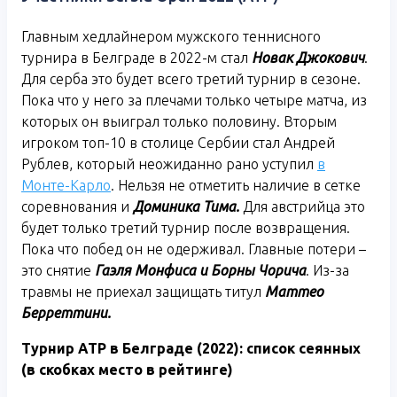
Главным хедлайнером мужского теннисного
турнира в Белграде в 2022-м стал
Новак Джокович
.
Для серба это будет всего третий турнир в сезоне.
Пока что у него за плечами только четыре матча, из
которых он выиграл только половину. Вторым
игроком топ-10 в столице Сербии стал Андрей
Рублев, который неожиданно рано уступил
в
Монте-Карло
. Нельзя не отметить наличие в сетке
соревнования и
Доминика Тима.
Для австрийца это
будет только третий турнир после возвращения.
Пока что побед он не одерживал. Главные потери –
это снятие
Гаэля Монфиса и Борны Чорича
. Из-за
травмы не приехал защищать титул
Маттео
Берреттини.
Турнир
ATP
в Белграде (2022): список сеянных
(в скобках место в рейтинге)