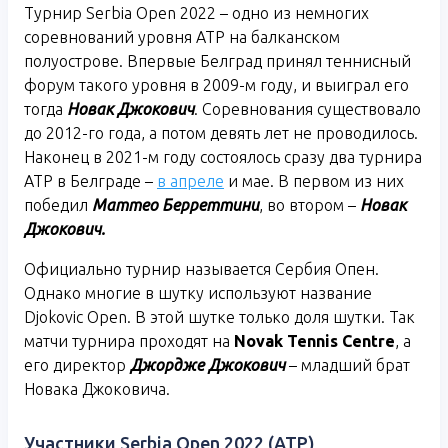
Турнир Serbia Open 2022 – одно из немногих
соревнований уровня ATP на балканском
полуострове. Впервые Белград принял теннисный
форум такого уровня в 2009-м году, и выиграл его
тогда
Новак Джокович
. Соревнования существовало
до 2012-го года, а потом девять лет не проводилось.
Наконец в 2021-м году состоялось сразу два турнира
АТР в Белграде –
в апреле
и мае. В первом из них
победил
Маттео Берреттини
, во втором –
Новак
Джокович.
Официально турнир называется Сербия Опен.
Однако многие в шутку используют название
Djokovic Open. В этой шутке только доля шутки. Так
матчи турнира проходят на
Novak
Tennis
Centre
, а
его директор
Джордже Джокович
– младший брат
Новака Джоковича.
Участники Serbia Open 2022 (ATP)