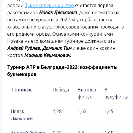
версии
букмекерских контор
считается первая
ракетка мира
Новак Джокович
. Даже несмотря на
не самые результаты в 2022-м у серба остается
класс, опыт и статус. Плюс соревнования проходят в
его родном городе. Основными конкурентами
Новака на его домашнем турнире должны стать
Андрей Рублев, Доминик Тим
и еще один хозяин
кортов
Миомир Кецманович.
Турнир
ATP
в Белграде-2022: коэффициенты
букмекеров
Теннисист
Победа
Выход в
В
финал
полуфинал
Новак
2,28
1,65
1,45
Джокович
Андрей Рублев
5,35
2,0
1,65