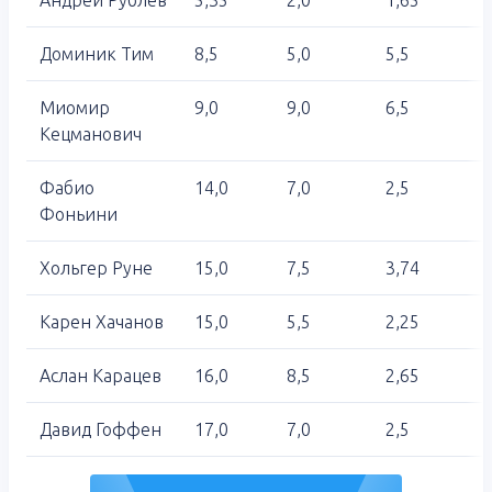
Доминик Тим
8,5
5,0
5,5
Миомир
9,0
9,0
6,5
Кецманович
Фабио
14,0
7,0
2,5
Фоньини
Хольгер Руне
15,0
7,5
3,74
Карен Хачанов
15,0
5,5
2,25
Аслан Карацев
16,0
8,5
2,65
Давид Гоффен
17,0
7,0
2,5