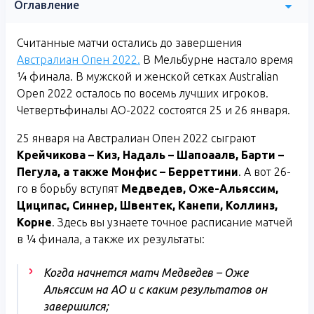
Оглавление
Считанные матчи остались до завершения
Австралиан Опен 2022.
В Мельбурне настало время
¼ финала. В мужской и женской сетках Australian
Open 2022 осталось по восемь лучших игроков.
Четвертьфиналы АО-2022 состоятся 25 и 26 января.
25 января на Австралиан Опен 2022 сыграют
Крейчикова – Киз, Надаль – Шапоаалв, Барти –
Пегула, а также Монфис – Берреттини
. А вот 26-
го в борьбу вступят
Медведев, Оже-Альяссим,
Циципас, Синнер, Швентек, Канепи, Коллинз,
Корне
. Здесь вы узнаете точное расписание матчей
в ¼ финала, а также их результаты:
Когда начнется матч Медведев – Оже
Альяссим на АО и с каким результатов он
завершился;