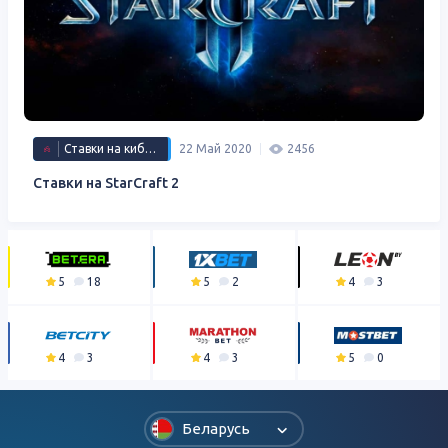
Ставки на киберспорт
22 Май 2020
2456
Ставки на StarCraft 2
5
18
5
2
4
3
4
3
4
3
5
0
Беларусь