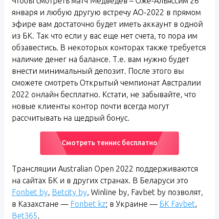
Чтобы смотреть матч Медведев – Оже-Альяссим 26
января и любую другую встречу АО-2022 в прямом
эфире вам достаточно будет иметь аккаунт в одной
из БК. Так что если у вас еще нет счета, то пора им
обзавестись. В некоторых конторах также требуется
наличие денег на балансе. Т.е. вам нужно будет
внести минимальный депозит. После этого вы
сможете смотреть Открытый чемпионат Австралии
2022 онлайн бесплатно. Кстати, не забывайте, что
новые клиенты контор почти всегда могут
рассчитывать на щедрый бонус.
Смотреть теннис бесплатно
Трансляции Australian Open 2022 поддерживаются
на сайтах БК и в других странах. В Беларуси это
Fonbet by
,
Betcity by
, Winline by, Favbet by позволят,
в Казахстане —
Fonbet kz
; в Украине —
БК Favbet
,
Bet365
.