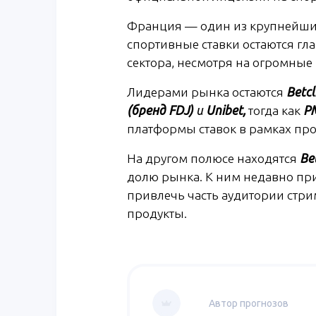
Франция — один из крупнейших
спортивные ставки остаются гл
сектора, несмотря на огромные
Лидерами рынка остаются
Betc
(бренд FDJ)
и
Unibet,
тогда как
P
платформы ставок в рамках пр
На другом полюсе находятся
Be
долю рынка. К ним недавно п
привлечь часть аудитории стри
продукты.
Автор прогнозов