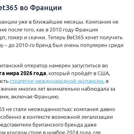
et365 во Франции
 Франции уже в ближайшие месяцы. Компания не
е после того, как в 2010 году Франция
рт, покер и скачки. Теперь Bet365 хочет получить
у – до 2010-го бренд был очень популярен среди
итанский оператор намерен запуститься во
а мира 2026 года
, который пройдёт в США,
асть
стратегии международной экспансии
, в
яжении многих лет внимательно наблюдала за
ами, включая Францию.
365 не стали неожиданностью: компания давно
особенно в контексте возможной легализации
представители британского бренда даже
м круглом столе в ноябре 2024 года, где