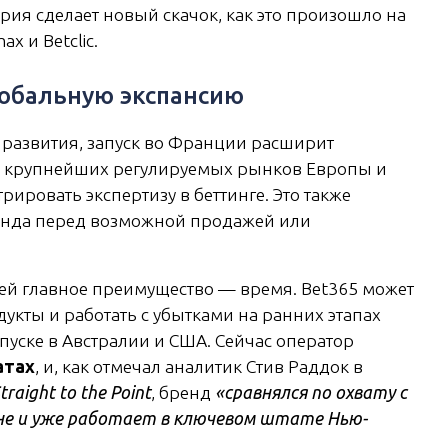
рия сделает новый скачок, как это произошло на
 и Betclic.
лобальную экспансию
 развития, запуск во Франции расширит
из крупнейших регулируемых рынков Европы и
ировать экспертизу в беттинге. Это также
енда перед возможной продажей или
ей главное преимущество — время. Bet365 может
укты и работать с убытками на ранних этапах
апуске в Австралии и США. Сейчас оператор
атах
, и, как отмечал аналитик Стив Раддок в
traight to the Point
, бренд
«сравнялся по охвату с
вне и уже работает в ключевом штате Нью-