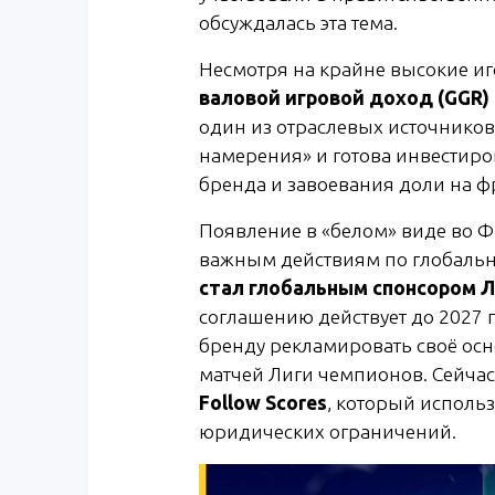
обсуждалась эта тема.
Несмотря на крайне высокие иг
валовой игровой доход (GGR)
один из отраслевых источников
намерения» и готова инвестир
бренда и завоевания доли на ф
Появление в «белом» виде во 
важным действиям по глобальн
стал
глобальным спонсором Л
соглашению действует до 2027 
бренду рекламировать своё осн
матчей Лиги чемпионов. Сейчас
Follow Scores
, который использ
юридических ограничений.