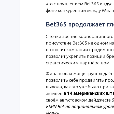
что с появлением Bet365 индуст
фоне конкуренции между Winamax
Bet365 продолжает г
С точки зрения корпоративного
присутствие Bet365 на одном 
позволит компании продемонстр
позволит укрепить позиции бр
стратегическим партнёрством.
Финансовая мощь группы даёт 
позволить себе продвигать прод
выхода, как это уже было при з
активен
в 14 американских шт
своём августовском дайджесте
S
ESPN Bet на национальном уро
Йорк»