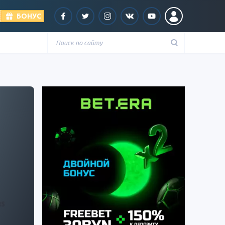
БОНУС