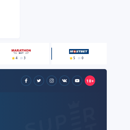
4
3
5
0
18+