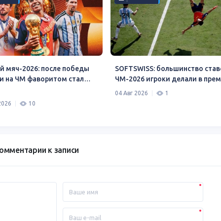
й мяч-2026: после победы
SOFTSWISS: большинство став
и на ЧМ фаворитом стал…
ЧМ-2026 игроки делали в пре
04 Авг 2026
1
2026
10
омментарии к записи