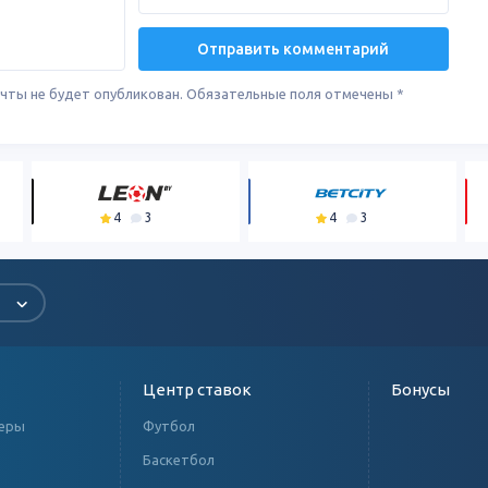
чты не будет опубликован.
Обязательные поля отмечены
*
4
3
4
3
Центр ставок
Бонусы
керы
Футбол
Баскетбол