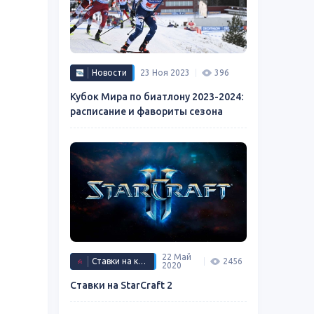
Новости
23 Ноя 2023
396
Кубок Мира по биатлону 2023-2024:
расписание и фавориты сезона
22 Май
Ставки на киберспорт
2456
2020
Ставки на StarCraft 2