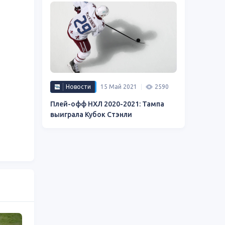
Новости
15 Май 2021
2590
Плей-офф НХЛ 2020-2021: Тампа
выиграла Кубок Стэнли