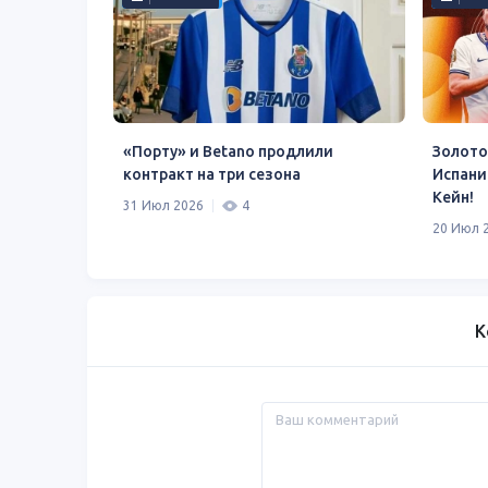
«Порту» и Betano ​​продлили
Золото
контракт на три сезона
Испани
Кейн!
31 Июл 2026
4
20 Июл 
К