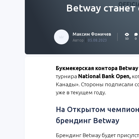
Betway станет
Максим Фомичев
|
50
0
Автор
05.08.2023
Букмекерская контора
Betway
турнира
National
Bank
Open
,
ко
Канады». Стороны подписали сог
уже в текущем году.
На Открытом чемпион
брендинг Betway
Брендинг Betway будет присутс