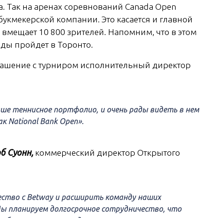
та. Так на аренах соревнований Canada Open
букмекерской компании. Это касается и главной
я вмещает 10 800 зрителей. Напомним, что в этом
ды пройдет в Торонто.
лашение с турниром исполнительный директор
ше теннисное портфолио, и очень рады видеть в нем
ак
National
Bank
Open
».
б Суонн,
коммерческий директор Открытого
ество с
Betway
и расширить команду наших
ы планируем долгосрочное сотрудничество, что