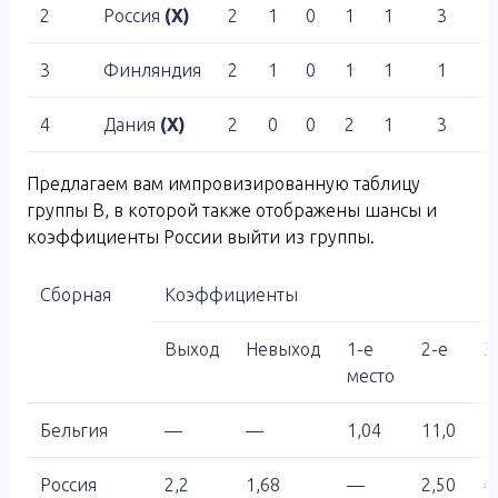
2
Россия
(Х)
2
1
0
1
1
3
3
Финляндия
2
1
0
1
1
1
4
Дания
(Х)
2
0
0
2
1
3
Предлагаем вам импровизированную таблицу
группы B, в которой также отображены шансы и
коэффициенты России выйти из группы.
Сборная
Коэффициенты
Выход
Невыход
1-е
2-е
3
место
Бельгия
—
—
1,04
11,0
Россия
2,2
1,68
—
2,50
4