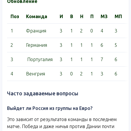
Обновление
Поз
Команда
И
В
Н
П
МЗ
МП
1
Франция
3
1
2
0
4
3
2
Германия
3
1
1
1
6
5
3
Португалия
3
1
1
1
7
6
4
Венгрия
3
0
2
1
3
6
Часто задаваемые вопросы
Выйдет ли Россия из группы на Евро?
Это зависит от результатов команды в последнем
матче. Победа и даже ничья против Дании почти