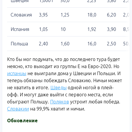
Швеция
1,0001
50,0
2,25
3,80
2,2
Словакия
3,95
1,25
18,0
6,20
2,0
Испания
1,05
10
1,92
3,90
8,5
Польша
2,40
1,60
16,0
2,50
50,
Кто бы мог подумать, что до последнего тура будет
неясно, кто выходит из группы E на Евро-2020. Но
испанцы
не выиграли дома у Швеции и Польши. И
теперь обязаны побеждать Словакию. Ничьи может
не хватить в итоге.
Шведы
одной ногой в плей-
офф. И могут даже выйти с первого места, если
обыграют Польшу.
Поляков
устроит любая победа.
Словакии
на 99,9% хватит и ничьи.
Обновление