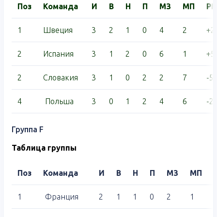
Поз
Команда
И
В
Н
П
МЗ
МП
Р
1
Швеция
3
2
1
0
4
2
+2
2
Испания
3
1
2
0
6
1
+5
2
Словакия
3
1
0
2
2
7
-5
4
Польша
3
0
1
2
4
6
-2
Группа F
Таблица группы
Поз
Команда
И
В
Н
П
МЗ
МП
1
Франция
2
1
1
0
2
1