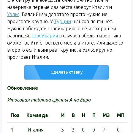
наверняка первые два места заберут Италия и
Уэльс
. Валлийцам для этого просто нужно не
проиграть крупно. У
Турции
шансов почти нет.
Нужно побеждать Швейцарию, еще и с хорошей
разницей.
Швейцария
в случае победы наверняка
сможет выйти с третьего места в итоге. Или даже со
второго если выиграет крупно, а Уэльс крупно
проиграет Италии.
Сделать ставку
Обновление
Итоговая таблица группы A на Евро
Поз
Команда
И
В
Н
П
МЗ
МП
1
Италия
3
3
0
0
7
0