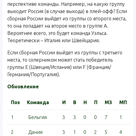
перспективе команды. Например, на какую группу
выходит Россия (в случае выхода) в плей-офф? Если
сборная России выйдет из группы со второго места,
то она попадает на второе место в группе A.
Вероятнее всего, это будет команда Уэльса.
Теоретически – Италия или Швейцария.
Если сборная России выйдет из группы с третьего
места, то соперником может стать победитель
группы E (Швеция/Испания) или F (Франция/
Германия/Португалия).
Обновление
Поз
Команда
И
В
Н
П
МЗ
МП
1
Бельгия
3
3
0
0
7
1
2
Дания
3
1
0
2
5
4