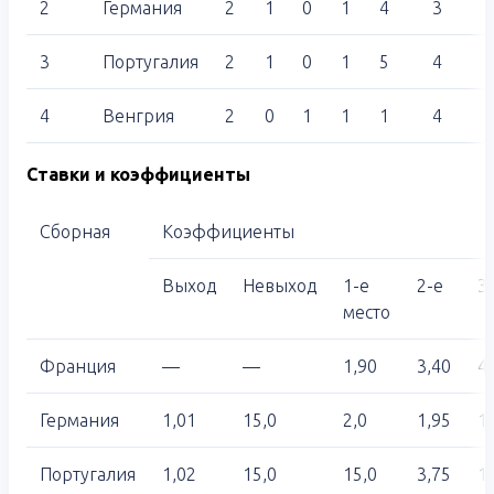
2
Германия
2
1
0
1
4
3
3
Португалия
2
1
0
1
5
4
4
Венгрия
2
0
1
1
1
4
Ставки и коэффициенты
Сборная
Коэффициенты
Выход
Невыход
1-е
2-е
3
место
Франция
—
—
1,90
3,40
4,
Германия
1,01
15,0
2,0
1,95
1
Португалия
1,02
15,0
15,0
3,75
1