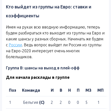
Кто выйдет из группы на Евро: ставки и
коэффициенты
Имея на руках всю вводную информацию, теперь
будем разбираться кто выходит из группы на Евро и
какие шансы у разных сборных. Начинать же будем
с
России
. Ведь вопрос выйдет ли Россия из группы
на Евро-2020 интересует очень многих
болельщиков.
Группа B: шансы на выход в плей-офф
Для начала расклады в группе
Поз
Команда
И
В
Н
П
МЗ
МП
1
Бельгия
(С)
2
2
0
0
5
1