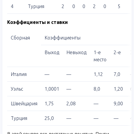
4
Турция
2
0
0
2
0
5
Коэффициенты и ставки
Сборная
Коэффициенты
Выход
Невыход
1-е
2-е
3
место
Италия
—
—
1,12
7,0
Уэльс
1,0001
—
8,0
1,20
6
Швейцария
1,75
2,08
—
9,00
1
Турция
25,0
—
—
—
4
В этой группе все достаточно понятно. Почти