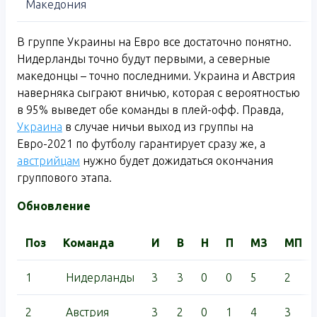
Македония
В группе Украины на Евро все достаточно понятно.
Нидерланды точно будут первыми, а северные
македонцы – точно последними. Украина и Австрия
наверняка сыграют вничью, которая с вероятностью
в 95% выведет обе команды в плей-офф. Правда,
Украина
в случае ничьи выход из группы на
Евро-2021 по футболу гарантирует сразу же, а
австрийцам
нужно будет дожидаться окончания
группового этапа.
Обновление
Поз
Команда
И
В
Н
П
МЗ
МП
1
Нидерланды
3
3
0
0
5
2
2
Австрия
3
2
0
1
4
3