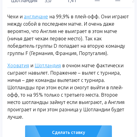
Шотландия
3,0
1,41
—
—
3,
Чехи и
англичане
на 99,9% в плей-офф. Они играют
между собой в последнем матче. И очень даже
вероятно, что Англия не выиграет в этом матче
(ничья дает чехам первое место). Так как
победитель группы D попадает на вторую команду
группы F (Германия, Франция, Португалия).
Хорватия
и
Шотландия
в очном матче фактически
сыграют навылет. Поражение – вылет с турнира,
ничья – две команды вылетают с турнира.
Шотландцы при этом если и смогут выйти в плей-
офф, то на 95% только с третьего места. Второе
место шотландцы займут если выиграют, а Англия
проиграет и при этом разница у Шотландии будет
лучше.
Сделать ставку