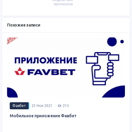
прогнозом
Похожие записи
Фавбет
23 Ноя 2021
215
Мобильное приложение Фавбет