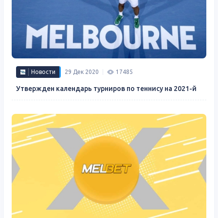
Новости
29 Дек 2020
17485
Утвержден календарь турниров по теннису на 2021-й