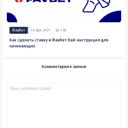
Фавбет
16 Дек 2021
140
Как сделать ставку в Фавбет.бай: инструкция для
начинающих
Комментарии к записи