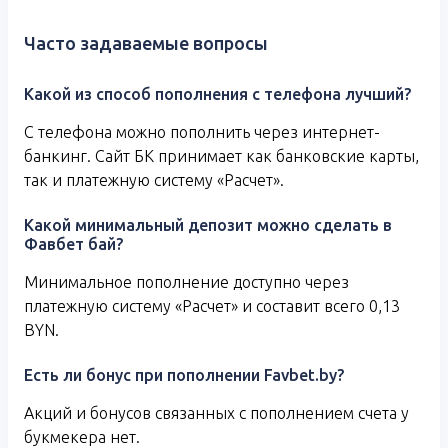
Часто задаваемые вопросы
Какой из способ пополнения с телефона лучший?
С телефона можно пополнить через интернет-
банкинг. Сайт БК принимает как банковские карты,
так и платежную систему «Расчет».
Какой минимальный депозит можно сделать в
Фавбет бай?
Минимальное пополнение доступно через
платежную систему «Расчет» и составит всего 0,13
BYN.
Есть ли бонус при пополнении Favbet.by?
Акций и бонусов связанных с пополнением счета у
букмекера нет.