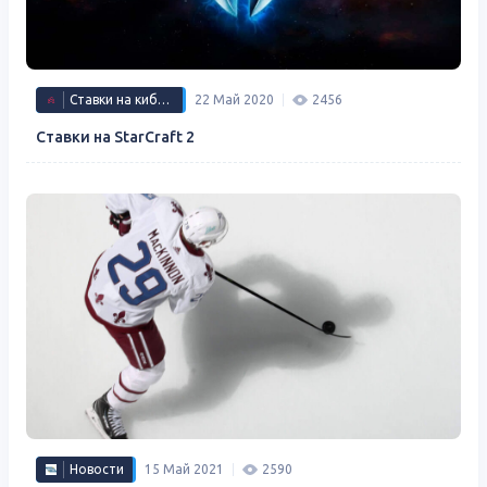
Ставки на киберспорт
22 Май 2020
2456
Ставки на StarCraft 2
Новости
15 Май 2021
2590